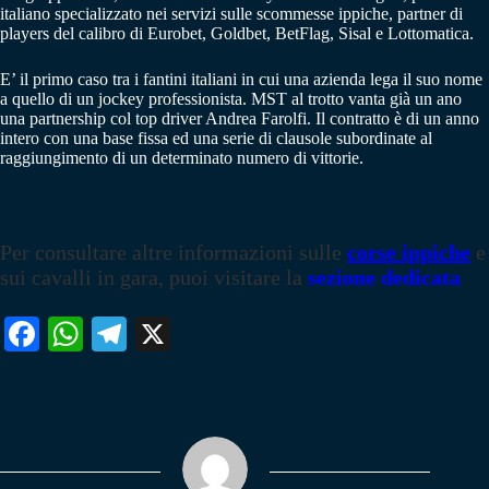
italiano specializzato nei servizi sulle scommesse ippiche, partner di
players del calibro di Eurobet, Goldbet, BetFlag, Sisal e Lottomatica.
E’ il primo caso tra i fantini italiani in cui una azienda lega il suo nome
a quello di un jockey professionista. MST al trotto vanta già un ano
una partnership col top driver Andrea Farolfi. Il contratto è di un anno
intero con una base fissa ed una serie di clausole subordinate al
raggiungimento di un determinato numero di vittorie.
Per consultare altre informazioni sulle
corse ippiche
e
sui cavalli in gara, puoi visitare la
sezione dedicata
Fa
W
Te
X
ce
ha
le
bo
ts
gr
ok
A
a
pp
m