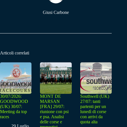
Giusi Carbone
Articoli correlati
30/07/2026:
MONT DE
Southwell (UK)
GOODWOOD
MARSAN
27/07: tanti
(UK) 30/07:
[FRA] 29/07:
partenti per un
Meeting da top
riunione con psi
lunedì di corse
races
e psa. Analisi
con arrivi da
delle corse e
quota alta
29 Luglio
pronostici.