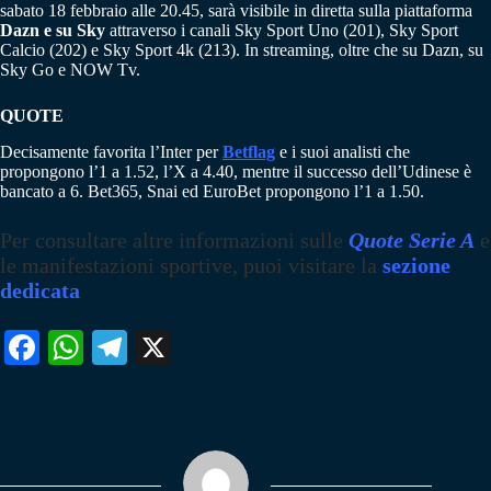
sabato 18 febbraio alle 20.45, sarà visibile in diretta sulla piattaforma
Dazn e su Sky
attraverso i canali Sky Sport Uno (201), Sky Sport
Calcio (202) e Sky Sport 4k (213). In streaming, oltre che su Dazn, su
Sky Go e NOW Tv.
QUOTE
Decisamente favorita l’Inter per
Betflag
e i suoi analisti che
propongono l’1 a 1.52, l’X a 4.40, mentre il successo dell’Udinese è
bancato a 6. Bet365, Snai ed EuroBet propongono l’1 a 1.50.
Per consultare altre informazioni sulle
Quote Serie A
e
le manifestazioni sportive, puoi visitare la
sezione
dedicata
Fa
W
Te
X
ce
ha
le
bo
ts
gr
ok
A
a
pp
m