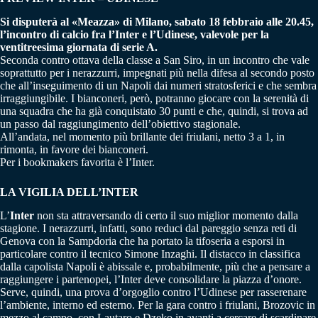
Si disputerà al «Meazza» di Milano, sabato 18 febbraio alle 20.45,
l’incontro di calcio fra l’Inter e l’Udinese, valevole per la
ventitreesima giornata di serie A.
Seconda contro ottava della classe a San Siro, in un incontro che vale
soprattutto per i nerazzurri, impegnati più nella difesa al secondo posto
che all’inseguimento di un Napoli dai numeri stratosferici e che sembra
irraggiungibile. I bianconeri, però, potranno giocare con la serenità di
una squadra che ha già conquistato 30 punti e che, quindi, si trova ad
un passo dal raggiungimento dell’obiettivo stagionale.
All’andata, nel momento più brillante dei friulani, netto 3 a 1, in
rimonta, in favore dei bianconeri.
Per i bookmakers favorita è l’Inter.
LA VIGILIA DELL’INTER
L’
Inter
non sta attraversando di certo il suo miglior momento dalla
stagione. I nerazzurri, infatti, sono reduci dal pareggio senza reti di
Genova con la Sampdoria che ha portato la tifoseria a esporsi in
particolare contro il tecnico Simone Inzaghi. Il distacco in classifica
dalla capolista Napoli è abissale e, probabilmente, più che a pensare a
raggiungere i partenopei, l’Inter deve consolidare la piazza d’onore.
Serve, quindi, una prova d’orgoglio contro l’Udinese per rasserenare
l’ambiente, interno ed esterno. Per la gara contro i friulani, Brozovic in
mezzo al campo, con Lautaro e Dzeko in avanti a cercare di scardinare