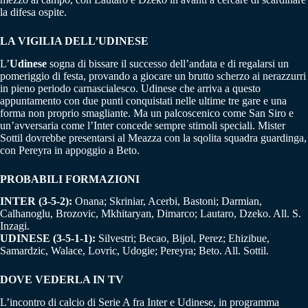
la difesa ospite.
LA VIGILIA DELL’UDINESE
L’
Udinese
sogna di bissare il successo dell’andata e di regalarsi un
pomeriggio di festa, provando a giocare un brutto scherzo ai nerazzurri
in pieno periodo carnascialesco. Udinese che arriva a questo
appuntamento con due punti conquistati nelle ultime tre gare e una
forma non proprio smagliante. Ma un palcoscenico come San Siro e
un’avversaria come l’Inter concede sempre stimoli speciali. Mister
Sottil dovrebbe presentarsi al Meazza con la sqolita squadra guardinga,
con Pereyra in appoggio a Beto.
PROBABILI FORMAZIONI
INTER (3-5-2):
Onana; Skriniar, Acerbi, Bastoni; Darmian,
Calhanoglu, Brozovic, Mkhitaryan, Dimarco; Lautaro, Dzeko. All. S.
Inzagi.
UDINESE (3-5-1-1):
Silvestri; Becao, Bijol, Perez; Ehizibue,
Samardzic, Walace, Lovric, Udogie; Pereyra; Beto. All. Sottil.
DOVE VEDERLA IN TV
L’incontro di calcio di Serie A fra Inter e Udinese, in programma