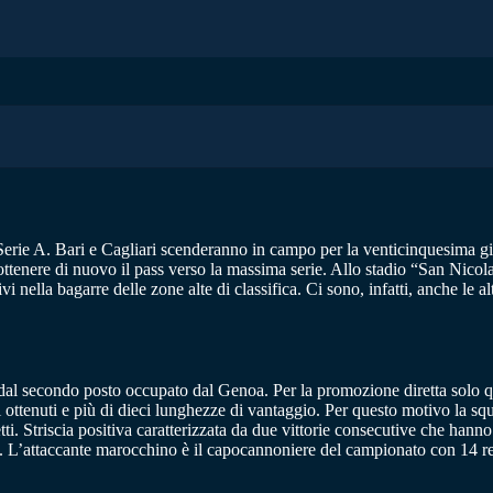
la Serie A. Bari e Cagliari scenderanno in campo per la venticinquesima 
ttenere di nuovo il pass verso la massima serie. Allo stadio “San Nicola
vi nella bagarre delle zone alte di classifica. Ci sono, infatti, anche le
acco dal secondo posto occupato dal Genoa. Per la promozione diretta sol
ti ottenuti e più di dieci lunghezze di vantaggio. Per questo motivo la s
tti. Striscia positiva caratterizzata da due vittorie consecutive che hann
. L’attaccante marocchino è il capocannoniere del campionato con 14 re