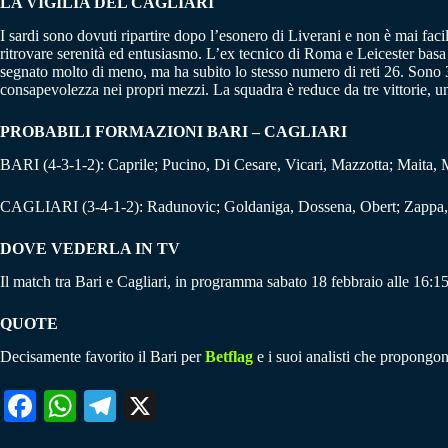
LA VIGILIA DEL CAGLIARI
I sardi sono dovuti ripartire dopo l’esonero di Liverani e non è mai fac
ritrovare serenità ed entusiasmo. L’ex tecnico di Roma e Leicester basa 
segnato molto di meno, ma ha subito lo stesso numero di reti 26. Sono 35
consapevolezza nei propri mezzi. La squadra è reduce da tre vittorie, un
PROBABILI FORMAZIONI BARI – CAGLIARI
BARI (4-3-1-2): Caprile; Pucino, Di Cesare, Vicari, Mazzotta; Maita, M
CAGLIARI (3-4-1-2): Radunovic; Goldaniga, Dossena, Obert; Zappa, M
DOVE VEDERLA IN TV
Il match tra Bari e Cagliari, in programma sabato 18 febbraio alle 16
QUOTE
Decisamente favorito il Bari per
Betflag
e i suoi analisti che propongon
Fa
W
Te
X
ce
ha
le