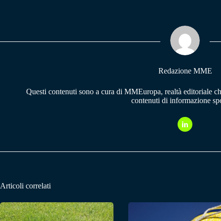
bo
ts
gr
ok
A
a
pp
m
Redazione MME
Questi contenuti sono a cura di MMEuropa, realtà editoriale c
contenuti di informazione spo
Articoli correlati