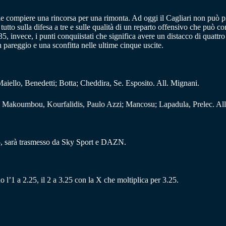
ile compiere una rincorsa per una rimonta. Ad oggi il Cagliari non può pi
tutto sulla difesa a tre e sulle qualità di un reparto offensivo che può 
, invece, i punti conquiistati che significa avere un distacco di quattro
 pareggio e una sconfitta nelle ultime cinque uscite.
aiello, Benedetti; Botta; Cheddira, Se. Esposito. All. Mignani.
akoumbou, Kourfalidis, Paulo Azzi; Mancosu; Lapadula, Prelec. All.
:15, sarà trasmesso da Sky Sport e DAZN.
o l’1 a 2.25, il 2 a 3.25 con la X che moltiplica per 3.25.