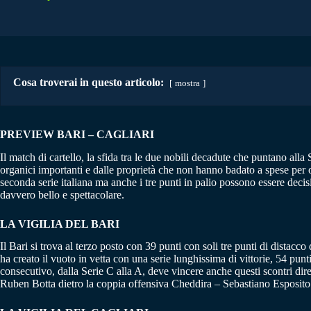
Cosa troverai in questo articolo:
mostra
PREVIEW BARI – CAGLIARI
Il match di cartello, la sfida tra le due nobili decadute che puntano al
organici importanti e dalle proprietà che non hanno badato a spese per o
seconda serie italiana ma anche i tre punti in palio possono essere decisi
davvero bello e spettacolare.
LA VIGILIA DEL BARI
Il Bari si trova al terzo posto con 39 punti con soli tre punti di dist
ha creato il vuoto in vetta con una serie lunghissima di vittorie, 54 pun
consecutivo, dalla Serie C alla A, deve vincere anche questi scontri dire
Ruben Botta dietro la coppia offensiva Cheddira – Sebastiano Esposito