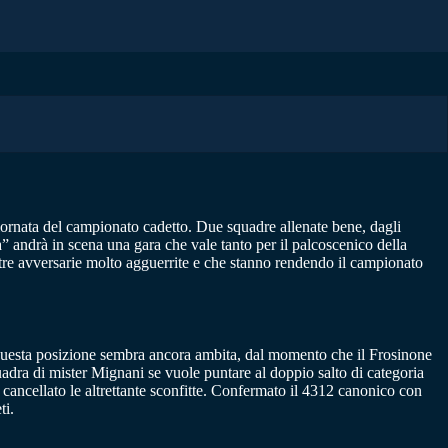
giornata del campionato cadetto. Due squadre allenate bene, dagli
” andrà in scena una gara che vale tanto per il palcoscenico della
 altre avversarie molto agguerrite e che stanno rendendo il campionato
o questa posizione sembra ancora ambita, dal momento che il Frosinone
quadra di mister Mignani se vuole puntare al doppio salto di categoria
o cancellato le altrettante sconfitte. Confermato il 4312 canonico con
ti.