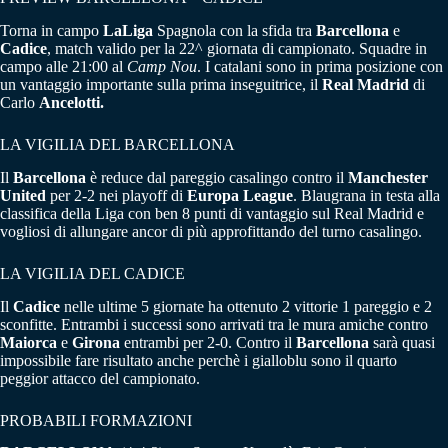
Torna in campo
LaLiga
Spagnola con la sfida tra
Barcellona
e
Cadice
, match valido per la 22^ giornata di campionato. Squadre in
campo alle 21:00 al
Camp Nou
. I catalani sono in prima posizione con
un vantaggio importante sulla prima inseguitrice, il
Real Madrid
di
Carlo
Ancelotti.
LA VIGILIA DEL BARCELLONA
Il
Barcellona
è reduce dal pareggio casalingo contro il
Manchester
United
per 2-2 nei playoff di
Europa League
. Blaugrana in testa alla
classifica della Liga con ben 8 punti di vantaggio sul Real Madrid e
vogliosi di allungare ancor di più approfittando del turno casalingo.
LA VIGILIA DEL CADICE
Il
Cadice
nelle ultime 5 giornate ha ottenuto 2 vittorie 1 pareggio e 2
sconfitte. Entrambi i successi sono arrivati tra le mura amiche contro
Maiorca
e
Girona
entrambi per 2-0. Contro il
Barcellona
sarà quasi
impossibile fare risultato anche perchè i gialloblu sono il quarto
peggior attacco del campionato.
PROBABILI FORMAZIONI