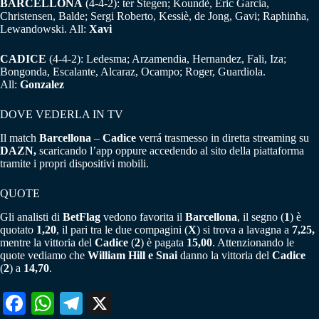
BARCELLONA
(4-4-2): ter Stegen; Koundè, Eric Garcia,
Christensen, Balde; Sergi Roberto, Kessiè, de Jong, Gavi; Raphinha,
Lewandowski. All:
Xavi
CADICE
(4-4-2): Ledesma; Arzamendia, Hernandez, Fali, Iza;
Bongonda, Escalante, Alcaraz, Ocampo; Roger, Guardiola.
All:
Gonzalez
DOVE VEDERLA IN TV
Il match
Barcellona
–
Cadice
verrá trasmesso in diretta streaming su
DAZN,
scaricando l’app oppure accedendo al sito della piattaforma
tramite i propri dispositivi mobili.
QUOTE
Gli analisti di
BetFlag
vedono favorita il
Barcellona
, il segno (
1
) è
quotato
1,20
, il pari tra le due compagini (
X
) si trova a lavagna a
7,25,
mentre la vittoria del
Cadice
(
2
) è pagata
15,00
. Attenzionando le
quote vediamo che
William Hill e Snai
danno la vittoria del
Cadice
(
2
) a
14,70
.
Fa
W
Te
X