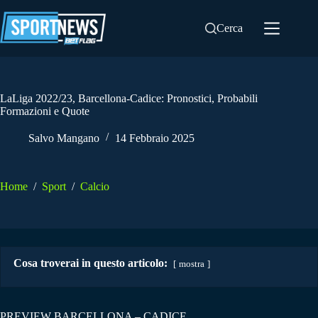
Salta
al
Cerca
contenuto
LaLiga 2022/23, Barcellona-Cadice: Pronostici, Probabili
Formazioni e Quote
Salvo Mangano
14 Febbraio 2025
Home
/
Sport
/
Calcio
Cosa troverai in questo articolo:
mostra
PREVIEW BARCELLONA – CADICE