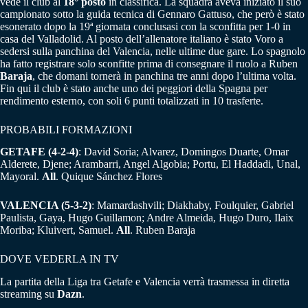
vede il club al
18° posto
in classifica. La squadra aveva iniziato il suo
campionato sotto la guida tecnica di Gennaro Gattuso, che però è stato
esonerato dopo la 19ª giornata conclusasi con la sconfitta per 1-0 in
casa del Valladolid. Al posto dell’allenatore italiano è stato Voro a
sedersi sulla panchina del Valencia, nelle ultime due gare. Lo spagnolo
ha fatto registrare solo sconfitte prima di consegnare il ruolo a Ruben
Baraja
, che domani tornerà in panchina tre anni dopo l’ultima volta.
Fin qui il club è stato anche uno dei peggiori della Spagna per
rendimento esterno, con soli 6 punti totalizzati in 10 trasferte.
PROBABILI FORMAZIONI
GETAFE (4-2-4)
: David Soria; Alvarez, Domingos Duarte, Omar
Alderete, Djene; Arambarri, Angel Algobia; Portu, El Haddadi, Unal,
Mayoral.
All
. Quique Sánchez Flores
VALENCIA (5-3-2)
: Mamardashvili; Diakhaby, Foulquier, Gabriel
Paulista, Gaya, Hugo Guillamon; Andre Almeida, Hugo Duro, Ilaix
Moriba; Kluivert, Samuel.
All
. Ruben Baraja
DOVE VEDERLA IN TV
La partita della Liga tra Getafe e Valencia verrà trasmessa in diretta
streaming su
Dazn
.