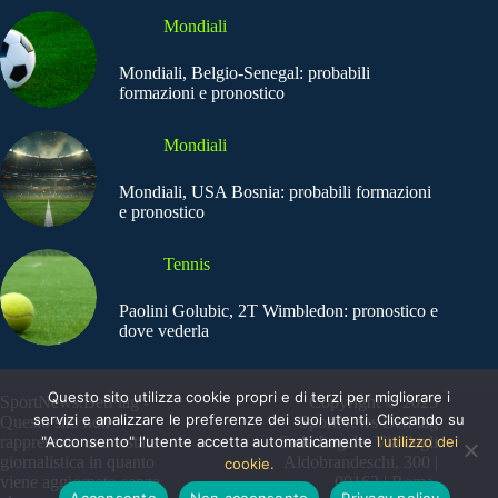
Mondiali
Mondiali, Belgio-Senegal: probabili
formazioni e pronostico
Mondiali
Mondiali, USA Bosnia: probabili formazioni
e pronostico
Tennis
Paolini Golubic, 2T Wimbledon: pronostico e
dove vederla
Questo sito utilizza cookie propri e di terzi per migliorare i
SportNews.BetFlag -
Copyright © 2025
servizi e analizzare le preferenze dei suoi utenti. Cliccando su
Questo sito non
SportNews BetFlag
"Acconsento" l'utente accetta automaticamente
l'utilizzo dei
rappresenta una testata
Sede Legale: Via degli
giornalistica in quanto
Aldobrandeschi, 300 |
cookie.
viene aggiornato senza
00163 | Roma
Acconsento
Non acconsento
Privacy policy