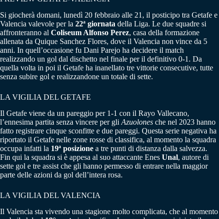
Si giocherà domani, lunedì 20 febbraio alle 21, il posticipo tra Getafe e
Valencia valevole per la
22ª giornata
della Liga. Le due squadre si
affronteranno al
Coliseum Alfonso Perez
, casa della formazione
allenata da Quique Sanchez Flores, dove il Valencia non vince da 5
anni. In quell’occasione fu Dani Parejo ha decidere il match
realizzando un gol dal dischetto nel finale per il definitivo 0-1. Da
quella volta in poi il Getafe ha inanellato tre vittorie consecutive, tutte
senza subire gol e realizzandone un totale di sette.
LA VIGILIA DEL GETAFE
Il Getafe viene da un pareggio per 1-1 con il Rayo Vallecano,
l’ennesima partita senza vincere per gli
Azuolones
che nel 2023 hanno
fatto registrare cinque sconfitte e due pareggi. Questa serie negativa ha
riportato il Getafe nelle zone rosse di classifica, al momento la squadra
occupa infatti la
19ª posizione
a tre punti di distanza dalla salvezza.
Fin qui la squadra si è appesa al suo attaccante Enes
Unal
, autore di
sette gol e tre assist che gli hanno permesso di entrare nella maggior
parte delle azioni da gol dell’intera rosa.
LA VIGILIA DEL VALENCIA
Il Valencia sta vivendo una stagione molto complicata, che al momento