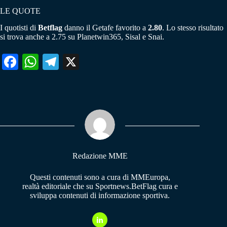
LE QUOTE
I quotisti di
Betflag
danno il Getafe favorito a
2.80
. Lo stesso risultato
si trova anche a 2.75 su Planetwin365, Sisal e Snai.
Fa
W
Te
X
ce
ha
le
bo
ts
gr
ok
A
a
pp
m
Redazione MME
Questi contenuti sono a cura di MMEuropa,
realtà editoriale che su Sportnews.BetFlag cura e
sviluppa contenuti di informazione sportiva.