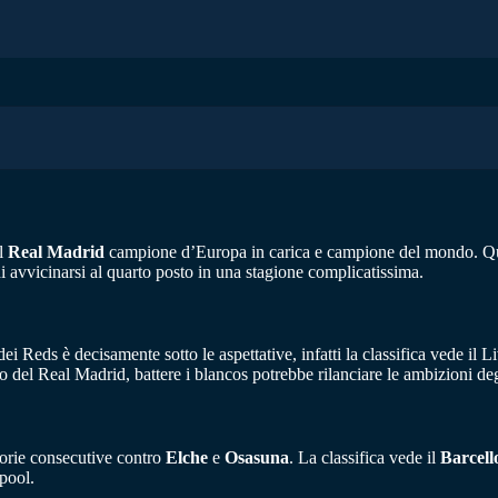
il
Real Madrid
campione d’Europa in carica e campione del mondo. Quell
i avvicinarsi al quarto posto in una stagione complicatissima.
 dei Reds è decisamente sotto le aspettative, infatti la classifica vede il
del Real Madrid, battere i blancos potrebbe rilanciare le ambizioni de
ttorie consecutive contro
Elche
e
Osasuna
. La classifica vede il
Barcel
pool.