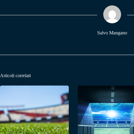
ok
A
a
pp
m
Salvo Mangano
Articoli correlati