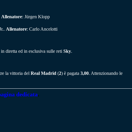
.
Allenatore
: Jürgen Klopp
Jr..
Allenatore
: Carlo Ancelotti
n diretta ed in esclusiva sulle reti
Sky
.
e la vittoria del
Real Madrid
(
2
) è pagata
3,00
. Attenzionando le
pagina dedicata
.