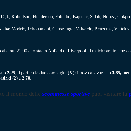
n Dijk, Robertson; Henderson, Fabinho, Bajčetić; Salah, Núñez, Gakpo
, Alaba; Modrić, Tchouameni, Camavinga; Valverde, Benzema, Vinícius 
alle ore 21:00 allo stadio Anfield di Liverpool. Il match sarà trasmesso i
tato
2,25
, il pari tra le due compagini (
X
) si trova a lavagna a
3,65,
mentr
adrid
(
2
) a
2,70
.
tto il mondo delle
scommesse sportive
puoi visitare la