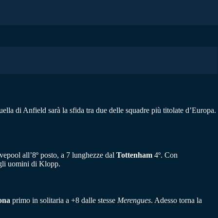
a di Anfield sarà la sfida tra due delle squadre più titolate d’Europa.
 Livepool all’8º posto, a 7 lunghezze dal
Tottenham
4º. Con
gli uomini di Klopp.
lona
primo in solitaria a +8 dalle stesse
Merengues
. Adesso torna la