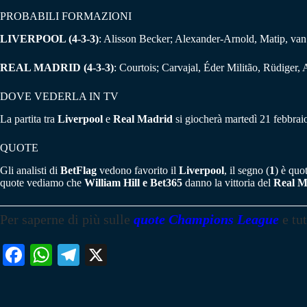
PROBABILI FORMAZIONI
LIVERPOOL (4-3-3)
: Alisson Becker; Alexander-Arnold, Matip, va
REAL MADRID (4-3-3)
: Courtois; Carvajal, Éder Militão, Rüdiger
DOVE VEDERLA IN TV
La partita tra
Liverpool
e
Real Madrid
si giocherà martedì 21 febbraio 
QUOTE
Gli analisti di
BetFlag
vedono favorito il
Liverpool
, il segno (
1
) è quo
quote vediamo che
William Hill e Bet365
danno la vittoria del
Real M
Per saperne di più sulle
quote Champions League
e tu
Fa
W
Te
X
ce
ha
le
bo
ts
gr