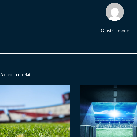
ok
A
a
pp
m
Giusi Carbone
Articoli correlati