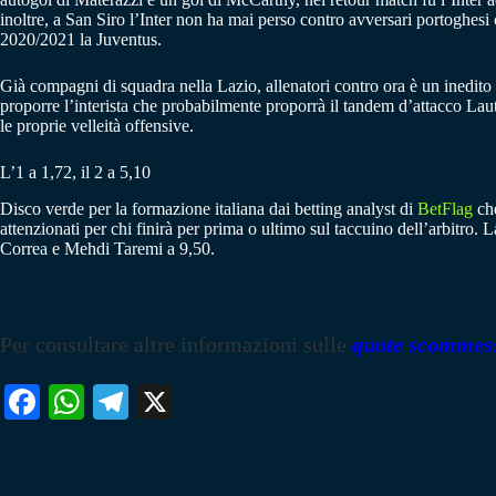
inoltre, a San Siro l’Inter non ha mai perso contro avversari portoghes
2020/2021 la Juventus.
Già compagni di squadra nella Lazio, allenatori contro ora è un inedit
proporre l’interista che probabilmente proporrà il tandem d’attacco La
le proprie velleità offensive.
L’1 a 1,72, il 2 a 5,10
Disco verde per la formazione italiana dai betting analyst di
BetFlag
che
attenzionati per chi finirà per prima o ultimo sul taccuino dell’arbitr
Correa e Mehdi Taremi a 9,50.
Per consultare altre informazioni sulle
quote scommes
Fa
W
Te
X
ce
ha
le
bo
ts
gr