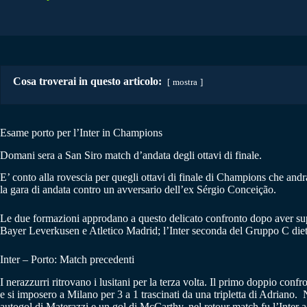
Cosa troverai in questo articolo:
mostra
Esame porto per l’Inter in Champions
Domani sera a San Siro match d’andata degli ottavi di finale.
E’ conto alla rovescia per quegli ottavi di finale di Champions che and
la gara di andata contro un avversario dell’ex Sérgio Conceição.
Le due formazioni approdano a questo delicato confronto dopo aver super
Bayer Leverkusen e Atletico Madrid; l’Inter seconda del Gruppo C dietr
Inter – Porto: Match precedenti
I nerazzurri ritrovano i lusitani per la terza volta. Il primo doppio co
e si imposero a Milano per 3 a 1 trascinati da una tripletta di Adriano.
autogol di Materazzi e un gol di McCarthy, nel retour match fu l’Inter 