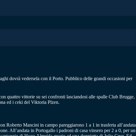
aghi dovrà vedersela con il Porto. Pubblico delle grandi occasioni per
n quattro vittorie su sei confronti lasciandosi alle spalle Club Brugge,
na ed i ceki del Viktoria Plzen.
o con Roberto Mancini in campo pareggiarono 1 a 1 in trasferta all’andata
one. All’andata in Portogallo i padroni di casa vinsero per 2 a 0, per un
e svantaggio di Hugo Almeida grazie ad una doppietta di Julio Cruz. Ed