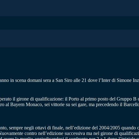
ranno in scena domani sera a San Siro alle 21 dove l’Inter di Simone Inz
ato il girone di qualificazione: il Porto al primo posto del Gruppo B co
o al Bayern Monaco, sei vittorie su sei gare, ma precedendo il Barcello
nfronto, sempre negli ottavi di finale, nell’edizione del 2004/2005 quand
 Nuovamente contro nell’edizione successiva ma nel girone di qualificazi
ad avere la meglio aggiudicandosi il confronto per 2 a 1 dopo l’inizial