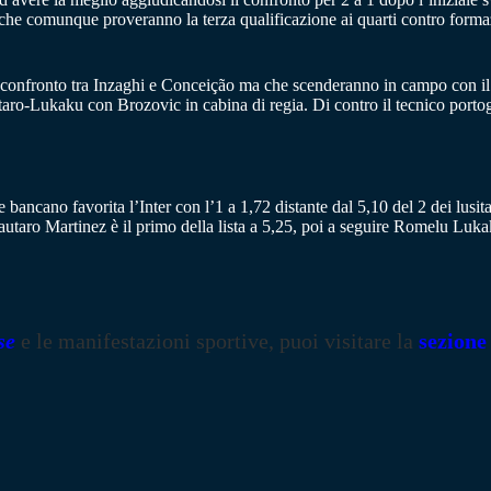
i che comunque proveranno la terza qualificazione ai quarti contro form
o confronto tra Inzaghi e Conceição ma che scenderanno in campo con il
utaro-Lukaku con Brozovic in cabina di regia. Di contro il tecnico port
 bancano favorita l’Inter con l’1 a 1,72 distante dal 5,10 del 2 dei lusit
o. Lautaro Martinez è il primo della lista a 5,25, poi a seguire Romelu 
se
e le manifestazioni sportive, puoi visitare la
sezione