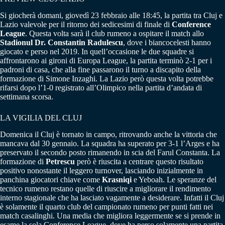
Si giocherà domani, giovedì 23 febbraio alle 18:45, la partita tra Cluj e
Lazio valevole per il ritorno dei sedicesimi di finale di
Conference
League
. Questa volta sarà il club rumeno a ospitare il match allo
Stadionul Dr. Constantin Radulescu
, dove i biancocelesti hanno
giocato e perso nel 2019. In quell’occasione le due squadre si
affrontarono ai gironi di Europa League, la partita terminò 2-1 per i
padroni di casa, che alla fine passarono il turno a discapito della
formazione di Simone Inzaghi. La Lazio però questa volta potrebbe
rifarsi dopo l’1-0 registrato all’Olimpico nella partita d’andata di
settimana scorsa.
LA VIGILIA DEL CLUJ
Domenica il Cluj è tornato in campo, ritrovando anche la vittoria che
mancava dal 30 gennaio. La squadra ha superato per 3-1 l’Arges e ha
preservato il secondo posto rimanendo in scia del Farul Constanta. La
formazione di
Petrescu
però è riuscita a centrare questo risultato
positivo nonostante il leggero turnover, lasciando inizialmente in
panchina giocatori chiave come
Krasniqi
e Yeboah. Le speranze del
tecnico rumeno restano quelle di riuscire a migliorare il rendimento
interno stagionale che ha lasciato vagamente a desiderare. Infatti il Cluj
è solamente il quarto club del campionato rumeno per punti fatti nei
match casalinghi. Una media che migliora leggermente se si prende in
esame la sola Conference League, dove ha perso solamente una partita