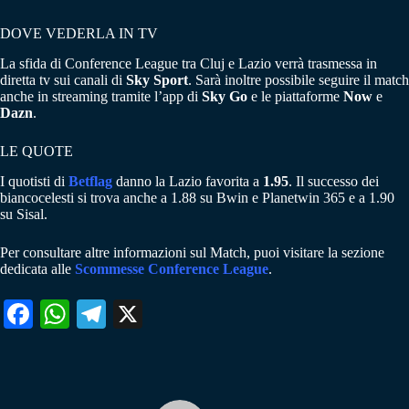
DOVE VEDERLA IN TV
La sfida di Conference League tra Cluj e Lazio verrà trasmessa in
diretta tv sui canali di
Sky Sport
. Sarà inoltre possibile seguire il match
anche in streaming tramite l’app di
Sky Go
e le piattaforme
Now
e
Dazn
.
LE QUOTE
I quotisti di
Betflag
danno la Lazio favorita a
1.95
. Il successo dei
biancocelesti si trova anche a 1.88 su Bwin e Planetwin 365 e a 1.90
su Sisal.
Per consultare altre informazioni sul Match, puoi visitare la sezione
dedicata alle
Scommesse Conference League
.
Fa
W
Te
X
ce
ha
le
bo
ts
gr
ok
A
a