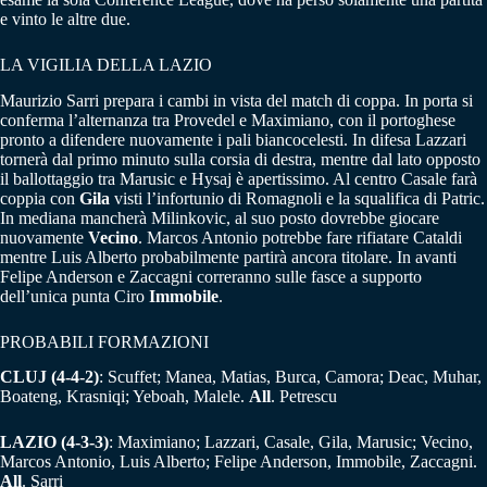
e vinto le altre due.
LA VIGILIA DELLA LAZIO
Maurizio Sarri prepara i cambi in vista del match di coppa. In porta si
conferma l’alternanza tra Provedel e Maximiano, con il portoghese
pronto a difendere nuovamente i pali biancocelesti. In difesa Lazzari
tornerà dal primo minuto sulla corsia di destra, mentre dal lato opposto
il ballottaggio tra Marusic e Hysaj è apertissimo. Al centro Casale farà
coppia con
Gila
visti l’infortunio di Romagnoli e la squalifica di Patric.
In mediana mancherà Milinkovic, al suo posto dovrebbe giocare
nuovamente
Vecino
. Marcos Antonio potrebbe fare rifiatare Cataldi
mentre Luis Alberto probabilmente partirà ancora titolare. In avanti
Felipe Anderson e Zaccagni correranno sulle fasce a supporto
dell’unica punta Ciro
Immobile
.
PROBABILI FORMAZIONI
CLUJ (4-4-2)
: Scuffet; Manea, Matias, Burca, Camora; Deac, Muhar,
Boateng, Krasniqi; Yeboah, Malele.
All
. Petrescu
LAZIO (4-3-3)
: Maximiano; Lazzari, Casale, Gila, Marusic; Vecino,
Marcos Antonio, Luis Alberto; Felipe Anderson, Immobile, Zaccagni.
All
. Sarri