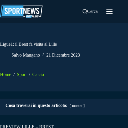
Salta
al
Cerca
contenuto
Ligue1: il Brest fa visita al Lille
Salvo Mangano
21 Dicembre 2023
Home
/
Sport
/
Calcio
Cosa troverai in questo articolo:
mostra
PREVIEW LILLE – BREST