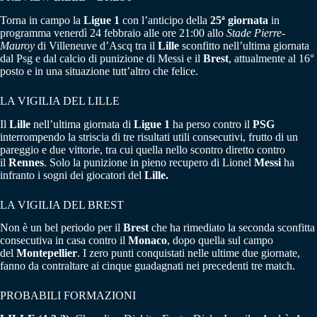
Torna in campo la
Ligue 1
con l’anticipo della
25ª giornata
in
programma venerdì 24 febbraio alle ore 21:00 allo
Stade Pierre-
Mauroy
di Villeneuve d’Ascq tra il
Lille
sconfitto nell’ultima giornata
dal Psg e dal calcio di punizione di Messi e il
Brest
, attualmente al 16°
posto e in una situazione tutt’altro che felice.
LA VIGILIA DEL LILLE
Il
Lille
nell’ultima giornata di
Ligue 1
ha perso contro il
PSG
interrompendo la striscia di tre risultati utili consecutivi, frutto di un
pareggio e due vittorie, tra cui quella nello scontro diretto contro
il
Rennes
. Solo la punizione in pieno recupero di Lionel
Messi
ha
infranto i sogni dei giocatori del
Lille.
LA VIGILIA DEL BREST
Non è un bel periodo per il
Brest
che ha rimediato la seconda sconfitta
consecutiva in casa contro il
Monaco
, dopo quella sul campo
del
Montepellier
. I zero punti conquistati nelle ultime due giornate,
fanno da contraltare ai cinque guadagnati nei precedenti tre match.
PROBABILI FORMAZIONI