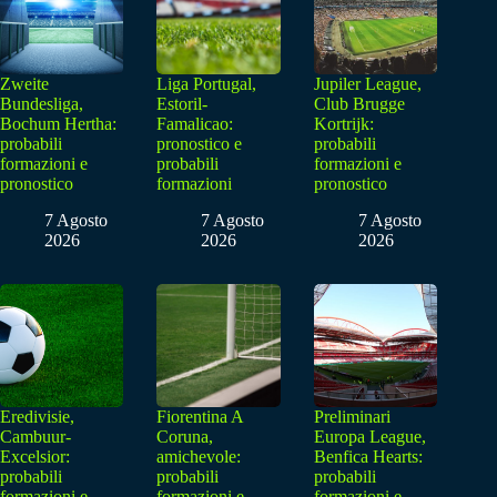
Zweite
Liga Portugal,
Jupiler League,
Bundesliga,
Estoril-
Club Brugge
Bochum Hertha:
Famalicao:
Kortrijk:
probabili
pronostico e
probabili
formazioni e
probabili
formazioni e
pronostico
formazioni
pronostico
7 Agosto
7 Agosto
7 Agosto
2026
2026
2026
Eredivisie,
Fiorentina A
Preliminari
Cambuur-
Coruna,
Europa League,
Excelsior:
amichevole:
Benfica Hearts:
probabili
probabili
probabili
formazioni e
formazioni e
formazioni e