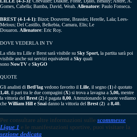
LILLE (4-3-3)
: Chevalier; Diakite, Fonte, Djalo, Ismaily; Andrè, A.
Gomes, Cabella; Bamba, David, Weah.
Allenatore
: Paulo Fonseca.
BREST (4-1-4-1)
: Bizot; Douverne, Brassier, Herelle, Lala; Lees-
Melous; Del Castillo, Belkebia, Camara, Elis; Le
Douaron.
Allenatore
: Eric Roy.
DOVE VEDERLA IN TV
La sfida tra Lille e Brest sarà visibile su
Sky Sport,
la partita sarà poi
visibile anche sui servizi equivalenti a
Sky
quali
sono
NowTV
e
SkyGO
QUOTE
Gli analisti di
BetFlag
vedono favorito il
Lille
, il segno (
1
) è quotato
1,48
, il pari tra le due compagini (
X
) si trova a lavagna a
5,00,
mentre
la vittoria del
Brest
(
2
) è pagata
8,00
. Attenzionando le quote vediamo
che
William Hill e Snai
danno la vittoria del
Brest
(
2
) a
8,40
.
Per consultare altre informazioni sulle
scommesse
Ligue 1
e le manifestazioni sportive, puoi visitare la
sezione dedicata