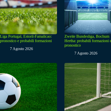
Liga Portugal, Estoril-Famalicao:
Zweite Bundesliga, Bochum
pronostico e probabili formazioni
Hertha: probabili formazioni 
pronostico
7 Agosto 2026
7 Agosto 2026