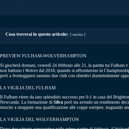
Cosa troverai in questo articolo:
mostra
PREVIEW FULHAM-WOLVERHAMPTON
Si giocherà domani, venerdì 24 febbraio alle 21, la partita tra Fulham
non battono i
Wolves
dal 2018, quando si affrontarono in Championship. 
però a fronteggiarsi saranno due club con obiettivi diametralmente opp
LA VIGILIA DEL FULHAM
Il Fulham viene da uno splendido successo per 0-1 in casa del Brighton
Newcastle. La formazione di
Silva
però sta avendo un rendimento decisam
riuscire a strappare una qualificazione alle coppe europee, traguardo anco
LA VIGILIA DEL WOLVERHAMPTON
Dopo due vittorie consecutive nelle prime partite di febbraio, il Wolver