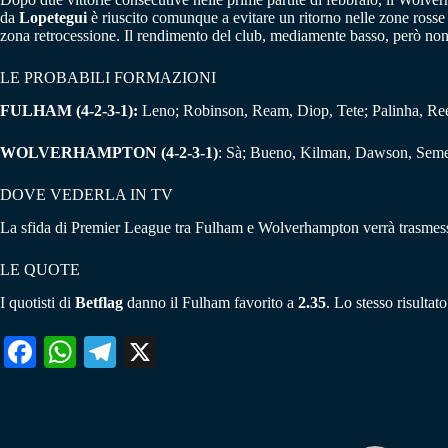
da
Lopetegui
è riuscito comunque a evitare un ritorno nelle zone rosse
zona retrocessione. Il rendimento del club, mediamente basso, però non 
LE PROBABILI FORMAZIONI
FULHAM (4-2-3-1):
Leno; Robinson, Ream, Diop, Tete; Palinha, Ree
WOLVERHAMPTON (4-2-3-1)
: Sà; Bueno, Kilman, Dawson, Seme
DOVE VEDERLA IN TV
La sfida di Premier League tra Fulham e Wolverhampton verrà trasmessa
LE QUOTE
I quotisti di
Betflag
danno il Fulham favorito a
2.35
. Lo stesso risulta
Fa
W
Te
X
ce
ha
le
bo
ts
gr
ok
A
a