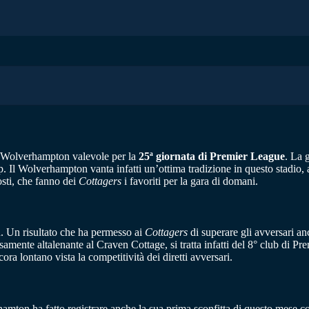
 e Wolverhampton valevole per la
25ª giornata di Premier League
. La 
Il Wolverhampton vanta infatti un’ottima tradizione in questo stadio, a
osti, che fanno dei
Cottagers
i favoriti per la gara di domani.
. Un risultato che ha permesso ai
Cottagers
di superare gli avversari an
ente altalenante al Craven Cottage, si tratta infatti del 8° club di Premi
ra lontano vista la competitività dei diretti avversari.
hamton ha fatto registrare anche la sua prima sconfitta di questo mese c