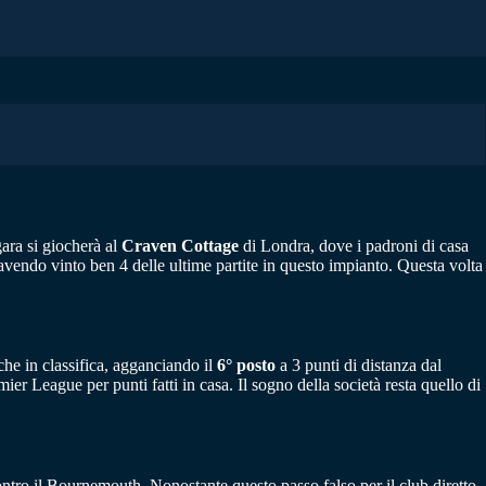
gara si giocherà al
Craven Cottage
di Londra, dove i padroni di casa
vendo vinto ben 4 delle ultime partite in questo impianto. Questa volta
che in classifica, agganciando il
6° posto
a 3 punti di distanza dal
er League per punti fatti in casa. Il sogno della società resta quello di
ontro il Bournemouth. Nonostante questo passo falso per il club diretto