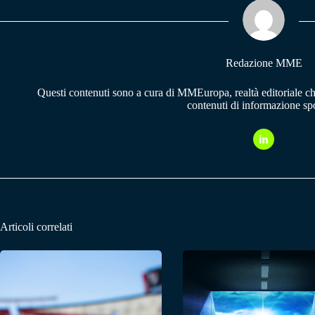
pp
m
Redazione MME
Questi contenuti sono a cura di MMEuropa, realtà editoriale c
contenuti di informazione spo
Articoli correlati