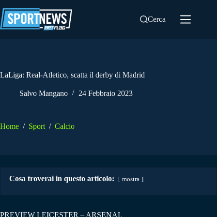
Salta
al
Cerca
contenuto
LaLiga: Real-Atletico, scatta il derby di Madrid
Salvo Mangano
24 Febbraio 2023
Home
/
Sport
/
Calcio
Cosa troverai in questo articolo:
mostra
PREVIEW LEICESTER – ARSENAL