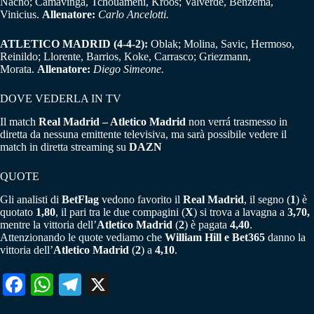
Nacho; Camavinga, Tchouameni, Kroos; Valverde, Benzema,
Vinicius.
Allenatore:
Carlo Ancelotti.
ATLETICO MADRID (4-4-2):
Oblak; Molina, Savic, Hermoso,
Reinildo; Llorente, Barrios, Koke, Carrasco; Griezmann,
Morata.
Allenatore:
Diego Simeone.
DOVE VEDERLA IN TV
Il match
Real Madrid – Atletico Madrid
non verrá trasmesso in
diretta da nessuna emittente televisiva, ma sarà possibile vedere il
match in diretta streaming su
DAZN
QUOTE
Gli analisti di
BetFlag
vedono favorito il
Real Madrid
, il segno (
1
) è
quotato
1,80
, il pari tra le due compagini (
X
) si trova a lavagna a
3,70,
mentre la vittoria dell’
Atletico Madrid
(
2
) è pagata
4,40
.
Attenzionando le quote vediamo che
William Hill e Bet365
danno la
vittoria dell’
Atletico Madrid
(
2
) a
4,10
.
Fa
W
Te
X
ce
ha
le