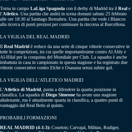
Torna in campo
LaLiga Spagnola
con il derby di Madrid tra il
Real
e
l’
Atletico
. Una partita che andrà in scena domani sabato 25 febbraio
alle ore 18:30 al Santiago Bernabeu. Una partita che vede i Blancos
alla ricerca di punti preziosi per continuare la rincorsa al Barcellona.
LA VIGILIA DEL REAL MADRID
Il
Real Madrid
è reduce da una serie di cinque vittorie consecutive in
tutte le competizioni, tra cui quelle importantissime contro Al Ahly e
Al-Hilal per la conquista del Mondiale per Club. La squadra è anche
imbattuta in casa in campionato in questa stagione e ha registrato due
vittorie consecutive contro Elche e Osasuna senza subire gol.
LA VIGILIA DELL’ATLETICO MADRID
L’
Atletico di Madrid
, punta a difendere la quarta posizione in
classifica. La squadra di
Diego Simeone
ha avuto una stagione
altalenante, ma è attualmente quarta in classifica, a quattro punti di
vantaggio dal Real Betis al quinto.
PROBABILI FORMAZIONI
REAL MADRID (4-3-3):
Courtois; Carvajal, Militao, Rudiger,