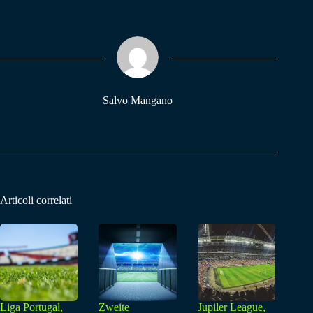
bo
ts
gr
ok
A
a
pp
m
Salvo Mangano
Articoli correlati
Liga Portugal,
Zweite
Jupiler League,