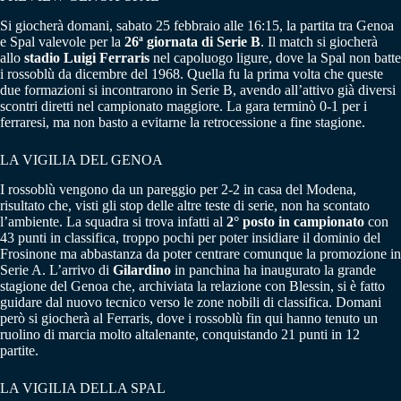
Si giocherà domani, sabato 25 febbraio alle 16:15, la partita tra Genoa
e Spal valevole per la
26ª giornata di Serie B
. Il match si giocherà
allo
stadio Luigi Ferraris
nel capoluogo ligure, dove la Spal non batte
i rossoblù da dicembre del 1968. Quella fu la prima volta che queste
due formazioni si incontrarono in Serie B, avendo all’attivo già diversi
scontri diretti nel campionato maggiore. La gara terminò 0-1 per i
ferraresi, ma non basto a evitarne la retrocessione a fine stagione.
LA VIGILIA DEL GENOA
I rossoblù vengono da un pareggio per 2-2 in casa del Modena,
risultato che, visti gli stop delle altre teste di serie, non ha scontato
l’ambiente. La squadra si trova infatti al
2° posto in campionato
con
43 punti in classifica, troppo pochi per poter insidiare il dominio del
Frosinone ma abbastanza da poter centrare comunque la promozione in
Serie A. L’arrivo di
Gilardino
in panchina ha inaugurato la grande
stagione del Genoa che, archiviata la relazione con Blessin, si è fatto
guidare dal nuovo tecnico verso le zone nobili di classifica. Domani
però si giocherà al Ferraris, dove i rossoblù fin qui hanno tenuto un
ruolino di marcia molto altalenante, conquistando 21 punti in 12
partite.
LA VIGILIA DELLA SPAL