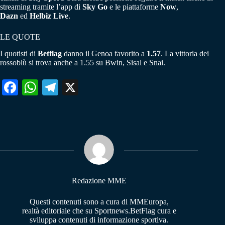
streaming tramite l’app di
Sky Go
e le piattaforme
Now
,
Dazn
ed
Helbiz Live
.
LE QUOTE
I quotisti di
Betflag
danno il Genoa favorito a
1.57
. La vittoria dei
rossoblù si trova anche a 1.55 su Bwin, Sisal e Snai.
Fa
W
Te
X
ce
ha
le
bo
ts
gr
ok
A
a
pp
m
Redazione MME
Questi contenuti sono a cura di MMEuropa,
realtà editoriale che su Sportnews.BetFlag cura e
sviluppa contenuti di informazione sportiva.