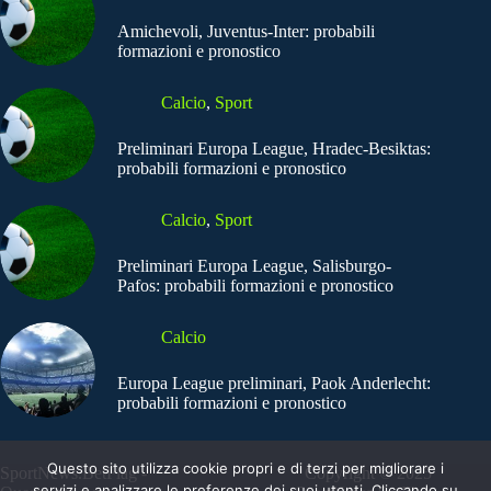
Amichevoli, Juventus-Inter: probabili
formazioni e pronostico
Calcio
,
Sport
Preliminari Europa League, Hradec-Besiktas:
probabili formazioni e pronostico
Calcio
,
Sport
Preliminari Europa League, Salisburgo-
Pafos: probabili formazioni e pronostico
Calcio
Europa League preliminari, Paok Anderlecht:
probabili formazioni e pronostico
Questo sito utilizza cookie propri e di terzi per migliorare i
SportNews.BetFlag -
Copyright © 2025
servizi e analizzare le preferenze dei suoi utenti. Cliccando su