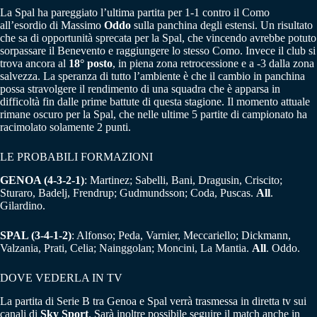
La Spal ha pareggiato l’ultima partita per 1-1 contro il Como
all’esordio di Massimo
Oddo
sulla panchina degli estensi. Un risultato
che sa di opportunità sprecata per la Spal, che vincendo avrebbe potuto
sorpassare il Benevento e raggiungere lo stesso Como. Invece il club si
trova ancora al
18° posto
, in piena zona retrocessione e a -3 dalla zona
salvezza. La speranza di tutto l’ambiente è che il cambio in panchina
possa stravolgere il rendimento di una squadra che è apparsa in
difficoltà fin dalle prime battute di questa stagione. Il momento attuale
rimane oscuro per la Spal, che nelle ultime 5 partite di campionato ha
racimolato solamente 2 punti.
LE PROBABILI FORMAZIONI
GENOA (4-3-2-1)
: Martinez; Sabelli, Bani, Dragusin, Criscito;
Sturaro, Badelj, Frendrup; Gudmundsson; Coda, Puscas.
All
.
Gilardino.
SPAL (3-4-1-2)
: Alfonso; Peda, Varnier, Meccariello; Dickmann,
Valzania, Prati, Celia; Nainggolan; Moncini, La Mantia.
All
. Oddo.
DOVE VEDERLA IN TV
La partita di Serie B tra Genoa e Spal verrà trasmessa in diretta tv sui
canali di
Sky Sport
. Sarà inoltre possibile seguire il match anche in