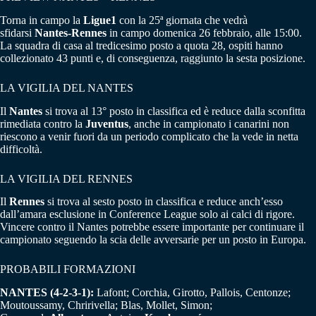
Torna in campo la
Ligue1
con la 25ª giornata che vedrà
sfidarsi
Nantes-Rennes
in campo domenica 26 febbraio, alle 15:00.
La squadra di casa al tredicesimo posto a quota 28, ospiti hanno
collezionato 43 punti e, di conseguenza, raggiunto la sesta posizione.
LA VIGILIA DEL NANTES
Il
Nantes
si trova al 13° posto in classifica ed è reduce dalla sconfitta
rimediata contro la
Juventus
, anche in campionato i canarini non
riescono a venir fuori da un periodo complicato che la vede in netta
difficoltà.
LA VIGILIA DEL RENNES
Il
Rennes
si trova al sesto posto in classifica e reduce anch’esso
dall’amara esclusione in Conference League solo ai calci di rigore.
Vincere contro il Nantes potrebbe essere importante per continuare il
campionato seguendo la scia delle avversarie per un posto in Europa.
PROBABILI FORMAZIONI
NANTES (4-2-3-1):
Lafont; Corchia, Girotto, Pallois, Centonze;
Moutoussamy, Chririvella; Blas, Mollet, Simon;