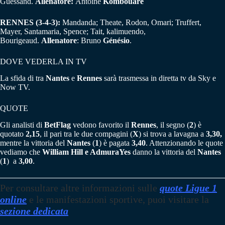
Guessand.
Allenatore:
Antoine
Kombouaré
RENNES (3-4-3):
Mandanda; Theate, Rodon, Omari; Truffert,
Mayer, Santamaria, Spence; Tait, kalimuendo,
Bourigeaud.
Allenatore
: Bruno
Génésio
.
DOVE VEDERLA IN TV
La sfida di tra
Nantes
e
Rennes
sarà trasmessa in diretta tv da Sky e
Now TV.
QUOTE
Gli analisti di
BetFlag
vedono favorito il
Rennes
, il segno (
2
) è
quotato
2,15
, il pari tra le due compagini (
X
) si trova a lavagna a
3,30,
mentre la vittoria del
Nantes
(
1
) è pagata
3,40
. Attenzionando le quote
vediamo che
William Hill e AdmuraYes
danno la vittoria del
Nantes
(
1
) a
3,00
.
Per consultare altre informazioni sulle
quote Ligue 1
online
e le manifestazioni sportive, puoi visitare la
sezione dedicata