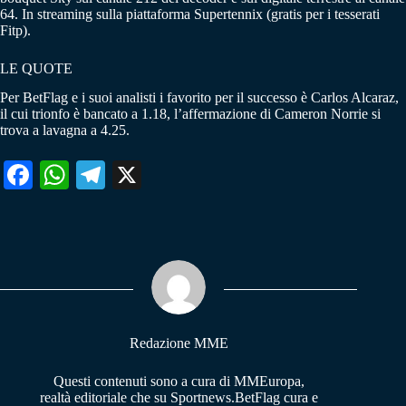
64. In streaming sulla piattaforma Supertennix (gratis per i tesserati
Fitp).
LE QUOTE
Per BetFlag e i suoi analisti i favorito per il successo è Carlos Alcaraz,
il cui trionfo è bancato a 1.18, l’affermazione di Cameron Norrie si
trova a lavagna a 4.25.
Fa
W
Te
X
ce
ha
le
bo
ts
gr
ok
A
a
pp
m
Redazione MME
Questi contenuti sono a cura di MMEuropa,
realtà editoriale che su Sportnews.BetFlag cura e