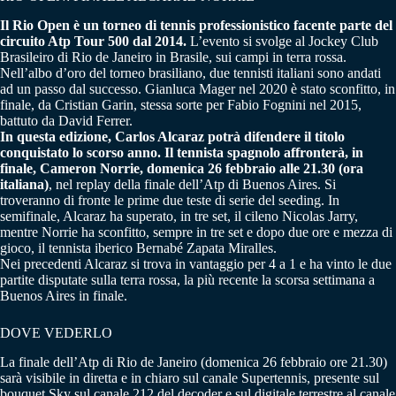
Il Rio Open è un torneo di tennis professionistico facente parte del
circuito Atp Tour 500 dal 2014.
L’evento si svolge al Jockey Club
Brasileiro di Rio de Janeiro in Brasile, sui campi in terra rossa.
Nell’albo d’oro del torneo brasiliano, due tennisti italiani sono andati
ad un passo dal successo. Gianluca Mager nel 2020 è stato sconfitto, in
finale, da Cristian Garin, stessa sorte per Fabio Fognini nel 2015,
battuto da David Ferrer.
In questa edizione, Carlos Alcaraz potrà difendere il titolo
conquistato lo scorso anno. Il tennista spagnolo affronterà, in
finale, Cameron Norrie, domenica 26 febbraio alle 21.30 (ora
italiana)
, nel replay della finale dell’Atp di Buenos Aires. Si
troveranno di fronte le prime due teste di serie del seeding. In
semifinale, Alcaraz ha superato, in tre set, il cileno Nicolas Jarry,
mentre Norrie ha sconfitto, sempre in tre set e dopo due ore e mezza di
gioco, il tennista iberico Bernabé Zapata Miralles.
Nei precedenti Alcaraz si trova in vantaggio per 4 a 1 e ha vinto le due
partite disputate sulla terra rossa, la più recente la scorsa settimana a
Buenos Aires in finale.
DOVE VEDERLO
La finale dell’Atp di Rio de Janeiro (domenica 26 febbraio ore 21.30)
sarà visibile in diretta e in chiaro sul canale Supertennis, presente sul
bouquet Sky sul canale 212 del decoder e sul digitale terrestre al canale