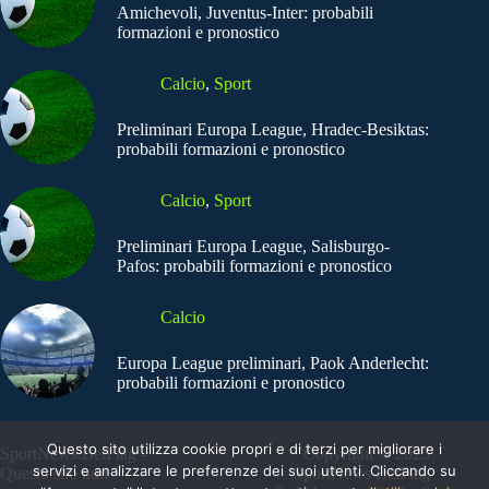
Amichevoli, Juventus-Inter: probabili
formazioni e pronostico
Calcio
,
Sport
Preliminari Europa League, Hradec-Besiktas:
probabili formazioni e pronostico
Calcio
,
Sport
Preliminari Europa League, Salisburgo-
Pafos: probabili formazioni e pronostico
Calcio
Europa League preliminari, Paok Anderlecht:
probabili formazioni e pronostico
Questo sito utilizza cookie propri e di terzi per migliorare i
SportNews.BetFlag -
Copyright © 2025
servizi e analizzare le preferenze dei suoi utenti. Cliccando su
Questo sito non
SportNews BetFlag