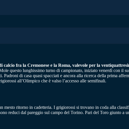
 di calcio fra la Cremonese e la Roma, valevole per la ventiquattres
Mole questo lunghissimo turno di campionato, iniziato venerdì con il su
i. Padroni di casa quasi spacciati e ancora alla ricerca della prima af
grigiorossi all’Olimpico che è valso l’accesso alle semifinali.
mesto ritorno in cadetteria. I grigiorossi si trovano in coda alla classifi
 sono reduci dal pareggio sul campo del Torino. Pari del Toro giunto a u