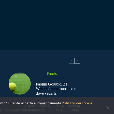
Tennis
Paolini Golubic, 2T
Wimbledon: pronostico e
dove vederla
nsento" l'utente accetta automaticamente
l'utilizzo dei cookie.
Copyright © 2025 SportNews BetFlag
e: Via degli Aldobrandeschi, 300 | 00163 | Roma