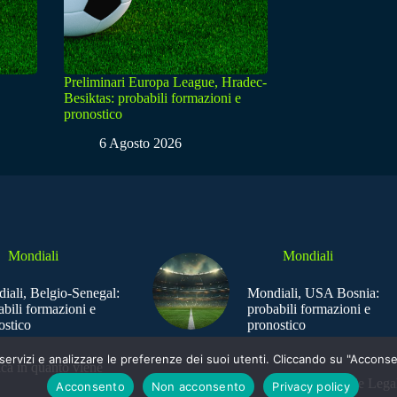
Preliminari Europa League, Hradec-
Besiktas: probabili formazioni e
pronostico
6 Agosto 2026
Mondiali
Mondiali
iali, Belgio-Senegal:
Mondiali, USA Bosnia:
abili formazioni e
probabili formazioni e
ostico
pronostico
e i servizi e analizzare le preferenze dei suoi utenti. Cliccando su "Acco
ica in quanto viene
Sede Legal
Acconsento
Non acconsento
Privacy policy