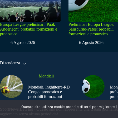
Europa League preliminari, Paok
Preliminari Europa League,
Anderlecht: probabili formazioni e
Salisburgo-Pafos: probabili
pronostico
formazioni e pronostico
6 Agosto 2026
6 Agosto 2026
Di tendenza
Mondiali
Mondiali, Inghilterra-RD
Mond
Congo: pronostico e
prob
probabili formazioni
pron
Questo sito utilizza cookie propri e di terzi per migliorar
SportNews.BetFlag - Questo sito non rappresenta una testata giornalist
aggiornato senza alcuna periodicità