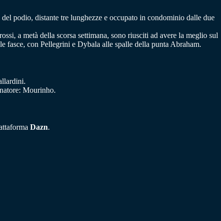
o del podio, distante tre lunghezze e occupato in condominio dalle due
rossi, a metà della scorsa settimana, sono riusciti ad avere la meglio sul
 fasce, con Pellegrini e Dybala alle spalle della punta Abraham.
llardini.
enatore: Mourinho.
iattaforma
Dazn
.