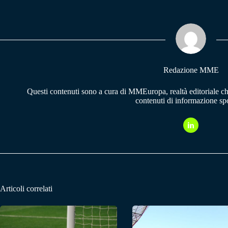
bo
ts
gr
ok
A
a
pp
m
Redazione MME
Questi contenuti sono a cura di MMEuropa, realtà editoriale c
contenuti di informazione spo
Articoli correlati