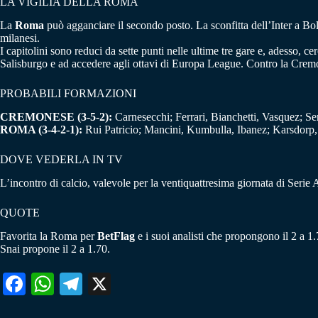
LA VIGILIA DELLA ROMA
La
Roma
può agganciare il secondo posto. La sconfitta dell’Inter a Bo
milanesi.
I capitolini sono reduci da sette punti nelle ultime tre gare e, adesso, 
Salisburgo e ad accedere agli ottavi di Europa League. Contro la Crem
PROBABILI FORMAZIONI
CREMONESE (3-5-2):
Carnesecchi; Ferrari, Bianchetti, Vasquez; Ser
ROMA (3-4-2-1):
Rui Patricio; Mancini, Kumbulla, Ibanez; Karsdorp,
DOVE VEDERLA IN TV
L’incontro di calcio, valevole per la ventiquattresima giornata di Serie 
QUOTE
Favorita la Roma per
BetFlag
e i suoi analisti che propongono il 2 a 1
Snai propone il 2 a 1.70.
Fa
W
Te
X
ce
ha
le