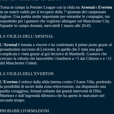
Torna in campo la Premier League con la sfida tra
Arsenal
e
Everton
in un match valido per il recupero della 7^giornata del campionato
inglese. Una partita molto importante per entrambe le compagini, ma
soprattutto per i gunners che vogliono allungare sul Manchester City.
Squadre in campo domani, mercoledì 1 marzo alle 20:45.
LA VIGILIA DELL’ARSENAL
L’
Arsenal
è tornata a vincere e ha confermato il primo posto grazie al
pesantissimo successo di Leicester, in quella che è stata una gara
complicata e vinta grazie al gol decisivo di Martinelli. Gunners che
cercano la vittoria che lancerebbe i londinesi a +5 dai Citizens e a +11
dal Manchester United.
LA VIGILIA DELL’EVERTON
L’
Everton
è reduce dalla sfida interna contro l’Aston Villa, perdendo
la possibilità di uscire dalla zona retrocessione, ma disputando una
partita coraggiosa, fermati soltanto dai grandi interventi di Dibu
Martinez e dall’ingenuità difensiva che ha aperto le marcature nel
secondo tempo.
PROBABILI FORMAZIONI