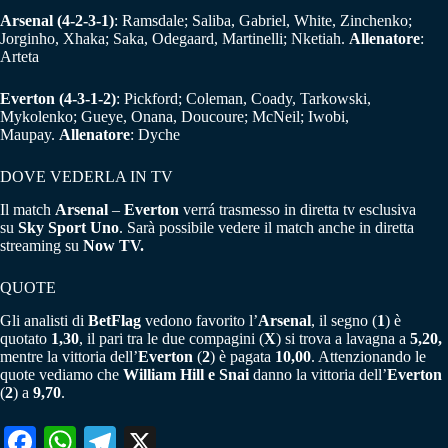
Arsenal
(4-2-3-1)
: Ramsdale; Saliba, Gabriel, White, Zinchenko;
Jorginho, Xhaka; Saka, Odegaard, Martinelli; Nketiah.
Allenatore
:
Arteta
Everton
(4-3-1-2)
: Pickford; Coleman, Coady, Tarkowski,
Mykolenko; Gueye, Onana, Doucoure; McNeil; Iwobi,
Maupay.
Allenatore
: Dyche
DOVE VEDERLA IN TV
Il match
Arsenal
–
Everton
verrá trasmesso in diretta tv esclusiva
su
Sky Sport Uno
. Sarà possibile vedere il match anche in diretta
streaming su
Now TV.
QUOTE
Gli analisti di
BetFlag
vedono favorito l’
Arsenal
, il segno (
1
) è
quotato
1,30
, il pari tra le due compagini (
X
) si trova a lavagna a
5,20,
mentre la vittoria dell’
Everton
(
2
) è pagata
10,00
. Attenzionando le
quote vediamo che
William Hill e Snai
danno la vittoria dell’
Everton
(
2
) a
9,70
.
Fa
W
Te
X