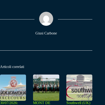
bo
ts
gr
ok
A
a
pp
m
Giusi Carbone
Articoli correlati
30/07/2026:
MONT DE
Southwell (UK)