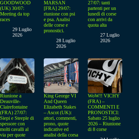
GOODWOOD
MARSAN
27/07: tanti
(UK) 30/07:
[FRA] 29/07:
partenti per un
Meeting da top
riunione con psi
lunedì di corse
races
e psa. Analisi
con arrivi da
delle corse e
quota alta
29 Luglio
pronostici.
2026
27 Luglio
28 Luglio
2026
2026
Riunione a
King George VI
WoW!! VICHY
Deauville-
And Queen
(FRA) –
Clairefontaine
Elizabeth Stakes
COMMENTI E
(FRA) 27/07:
– Ascot (UK):
PRONOSTICI:
Siepi e Steeple di
attori, commenti,
Sabato 25 luglio
spessore con
prono, quote
2026 – Riunione
molti cavalli al
indicative ed
di 8 corse
via per quote
analisi della corsa