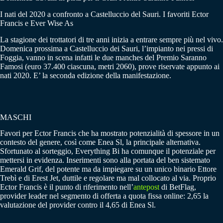
I nati del 2020 a confronto a Castelluccio del Sauri. I favoriti Ector
Francis e Ever Wise As
La stagione dei trottatori di tre anni inizia a entrare sempre più nel vivo.
Domenica prossima a Castelluccio dei Sauri, l’impianto nei pressi di
Foggia, vanno in scena infatti le due manches del Premio Saranno
Famosi (euro 37.400 ciascuna, metri 2060), prove riservate appunto ai
nati 2020. E’ la seconda edizione della manifestazione.
MASCHI
Favori per Ector Francis che ha mostrato potenzialità di spessore in un
contesto del genere, così come Enea Sl, la principale alternativa.
Sfortunato al sorteggio, Everything Bi ha comunque il potenziale per
mettersi in evidenza. Inserimenti sono alla portata del ben sistemato
Emerald Grif, del potente ma da impiegare su un unico binario Ettore
Trebì e di Erest Jet, duttile e regolare ma mal collocato al via. Proprio
Ector Francis è il punto di riferimento nell’
antepost
di BetFlag,
provider leader nel segmento di offerta a quota fissa online: 2,65 la
valutazione del provider contro il 4,65 di Enea Sl.