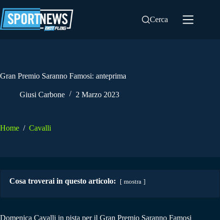
Salta
al
Cerca
contenuto
Gran Premio Saranno Famosi: anteprima
Giusi Carbone
2 Marzo 2023
Home
/
Cavalli
Cosa troverai in questo articolo:
mostra
Domenica Cavalli in pista per il Gran Premio Saranno Famosi