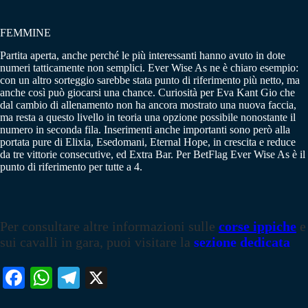
FEMMINE
Partita aperta, anche perché le più interessanti hanno avuto in dote
numeri tatticamente non semplici. Ever Wise As ne è chiaro esempio:
con un altro sorteggio sarebbe stata punto di riferimento più netto, ma
anche così può giocarsi una chance. Curiosità per Eva Kant Gio che
dal cambio di allenamento non ha ancora mostrato una nuova faccia,
ma resta a questo livello in teoria una opzione possibile nonostante il
numero in seconda fila. Inserimenti anche importanti sono però alla
portata pure di Elixia, Esedomani, Eternal Hope, in crescita e reduce
da tre vittorie consecutive, ed Extra Bar. Per BetFlag Ever Wise As è il
punto di riferimento per tutte a 4.
Per consultare altre informazioni sulle
corse ippiche
e
sui cavalli in gara, puoi visitare la
sezione dedicata
Fa
W
Te
X
ce
ha
le