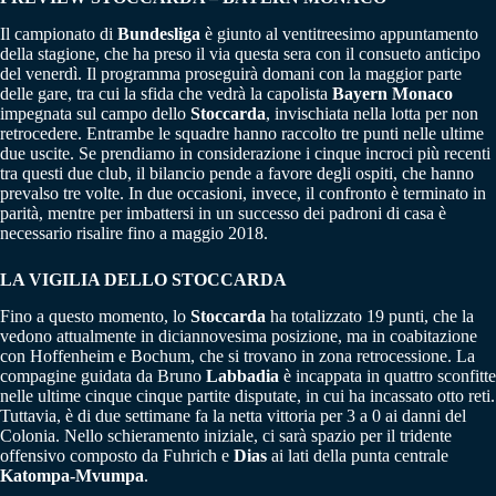
Il campionato di
Bundesliga
è giunto al ventitreesimo appuntamento
della stagione, che ha preso il via questa sera con il consueto anticipo
del venerdì. Il programma proseguirà domani con la maggior parte
delle gare, tra cui la sfida che vedrà la capolista
Bayern Monaco
impegnata sul campo dello
Stoccarda
, invischiata nella lotta per non
retrocedere. Entrambe le squadre hanno raccolto tre punti nelle ultime
due uscite. Se prendiamo in considerazione i cinque incroci più recenti
tra questi due club, il bilancio pende a favore degli ospiti, che hanno
prevalso tre volte. In due occasioni, invece, il confronto è terminato in
parità, mentre per imbattersi in un successo dei padroni di casa è
necessario risalire fino a maggio 2018.
LA VIGILIA DELLO STOCCARDA
Fino a questo momento, lo
Stoccarda
ha totalizzato 19 punti, che la
vedono attualmente in diciannovesima posizione, ma in coabitazione
con Hoffenheim e Bochum, che si trovano in zona retrocessione. La
compagine guidata da Bruno
Labbadia
è incappata in quattro sconfitte
nelle ultime cinque cinque partite disputate, in cui ha incassato otto reti.
Tuttavia, è di due settimane fa la netta vittoria per 3 a 0 ai danni del
Colonia. Nello schieramento iniziale, ci sarà spazio per il tridente
offensivo composto da Fuhrich e
Dias
ai lati della punta centrale
Katompa-Mvumpa
.