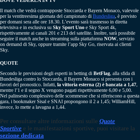
DOVE VEDERLA IN TV
Il match che vedrà contrapposte Stoccarda e Bayern Monaco, valevole
per la ventitreesima giornata del campionato di
Bundesliga
, è previsto
per domani sera alle ore 18.30. L’evento sarà trasmesso in diretta
televisiva e in esclusiva su
Sky Sport Uno
e Sky Sport 4k,
rispettivamente ai canali 201 e 213 del satellite. Inoltre, sarà possibile
seguire il match anche in streaming sulla piattaforma
NOW
, servizio
on demand di Sky, oppure tramite l’app Sky Go, riservata ai clienti
Sky.
QUOTE
Secondo le previsioni degli esperti in betting di
BetFlag
, alla sfida di
Bundesliga contro lo Stoccarda, il Bayern Monaco si presenta con i
favori del pronostico. Infatti,
la vittoria esterna (2) è bancata a 1,47
,
mentre l’1 e il segno X vengono pagati rispettivamente 6,00 e 5,00.
Nel palinsesto complessivo delle scommesse che si riferiscono a questa
gara, i bookmaker Sisal e SNAI propongono il 2 a 1,45; WilliamHill,
invece, lo mette a lavagna a 1,44.
Per consultare altre informazioni sulle
Quote
Sportive
e le manifestazioni sportive, puoi visitare la
sezione dedicata