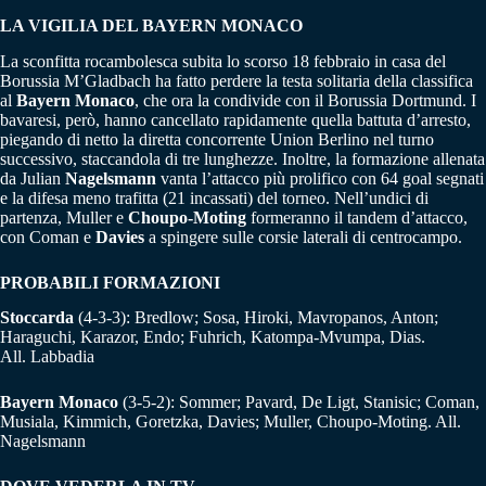
LA VIGILIA DEL BAYERN MONACO
La sconfitta rocambolesca subita lo scorso 18 febbraio in casa del
Borussia M’Gladbach ha fatto perdere la testa solitaria della classifica
al
Bayern Monaco
, che ora la condivide con il Borussia Dortmund. I
bavaresi, però, hanno cancellato rapidamente quella battuta d’arresto,
piegando di netto la diretta concorrente Union Berlino nel turno
successivo, staccandola di tre lunghezze. Inoltre, la formazione allenata
da Julian
Nagelsmann
vanta l’attacco più prolifico con 64 goal segnati
e la difesa meno trafitta (21 incassati) del torneo. Nell’undici di
partenza, Muller e
Choupo-Moting
formeranno il tandem d’attacco,
con Coman e
Davies
a spingere sulle corsie laterali di centrocampo.
PROBABILI FORMAZIONI
Stoccarda
(4-3-3): Bredlow; Sosa, Hiroki, Mavropanos, Anton;
Haraguchi, Karazor, Endo; Fuhrich, Katompa-Mvumpa, Dias.
All. Labbadia
Bayern Monaco
(3-5-2): Sommer; Pavard, De Ligt, Stanisic; Coman,
Musiala, Kimmich, Goretzka, Davies; Muller, Choupo-Moting. All.
Nagelsmann