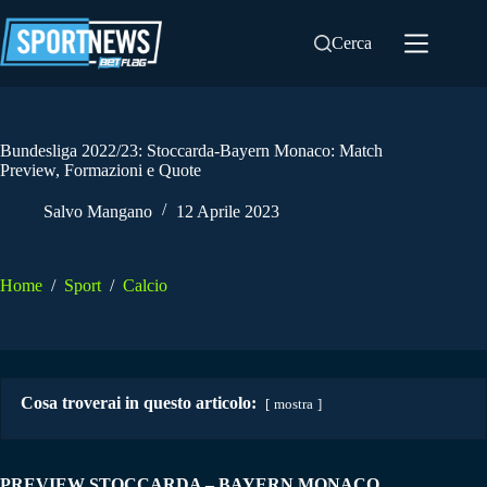
Salta
al
Cerca
contenuto
Bundesliga 2022/23: Stoccarda-Bayern Monaco: Match
Preview, Formazioni e Quote
Salvo Mangano
12 Aprile 2023
Home
/
Sport
/
Calcio
Cosa troverai in questo articolo:
mostra
PREVIEW STOCCARDA – BAYERN MONACO