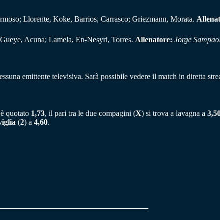
rmoso; Llorente, Koke, Barrios, Carrasco; Griezmann, Morata.
Allena
 Gueye, Acuna; Lamela, En-Nesyri, Torres.
Allenatore:
Jorge Sampaol
essuna emittente televisiva. Sarà possibile vedere il match in diretta st
 è quotato
1,73
, il pari tra le due compagini (
X
) si trova a lavagna a
3,50
viglia
(
2
) a
4,60
.