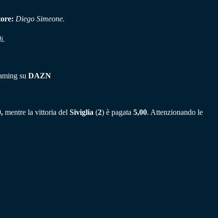
tore:
Diego Simeone.
i.
reaming su
DAZN
,
mentre la vittoria del
Siviglia
(
2
) è pagata
5,00
. Attenzionando le