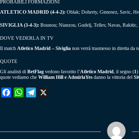
PROBABILI FORMAZIONI
ATLETICO MADRID (4-4-2):
Oblak; Doherty, Gimenez, Savic, He
SIVIGLIA (3-4-3):
Bounou; Nianzou, Gudelj, Telles; Navas, Rakitic,
DOVE VEDERLA IN TV
Il match
Atletico Madrid – Siviglia
non verrá trasmesso in diretta da n
QUOTE
Gli analisti di
BetFlag
vedono favorito l’
Atletico Madrid
, il segno (
1
)
quote vediamo che
William Hill e AdmirlaYes
danno la vittoria del
Si
Fa
W
Te
X
ce
ha
le
bo
ts
gr
ok
A
a
pp
m