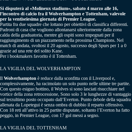
Si disputerà al «Molineux stadium», sabato 4 marzo alle 16,
l’incontro di calcio fra il Wolverhampton e Tottenham, valevole
per la ventiseiesima giornata di Premier League.
Partita fra due squadre che lottano per obiettivi di classifica differenti.
Padroni di casa che vogliono allontanarsi ulteriormente dalla zona
calda della graduatoria, mentre gli ospiti sono impegnati per il
raggiungimento di un piazzamento nella prossima Champions. Nel
match di andata, svoltosi il 20 agosto, successo degli Spurs per 1 a 0
grazie ad una rete del solito Kane.
Per i bookmakers favorito è il Tottenham.
LA VIGILIA DEL WOLVERHAMPTON
Il
Wolverhampton
è reduce dalla sconfitta con il Liverpool e,
complessivamente, ha racimolato un solo punto nelle ultime tre partite.
Con questo esiguo bottino, il Wolves si sono lasciati risucchiare nel
vortice della zona retrocessione, Sono solo 3 le lunghezze di vantaggio
sul terzultimo posto occupato dall’Everton. Punto debole della squadra
allenata da Lopetegui è senza ombra di dubbio il reparto offensivo.
Con 18 reti all’attivo in 25 partite disputate, soltanto l’Everton ha fatto
peggio, in Premier League, con 17 gol messi a segno.
LA VIGILIA DEL TOTTENHAM