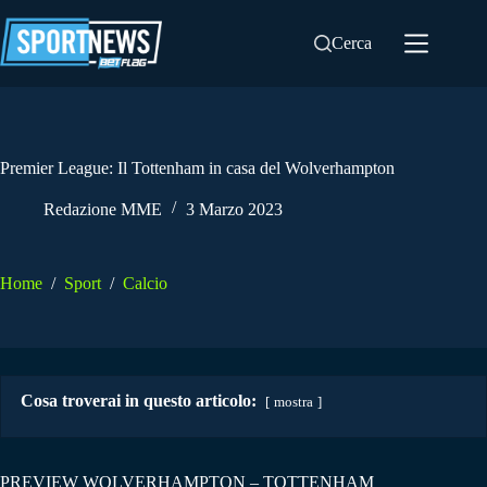
Salta
al
Cerca
contenuto
Premier League: Il Tottenham in casa del Wolverhampton
Redazione MME
3 Marzo 2023
Home
/
Sport
/
Calcio
Cosa troverai in questo articolo:
mostra
PREVIEW WOLVERHAMPTON – TOTTENHAM