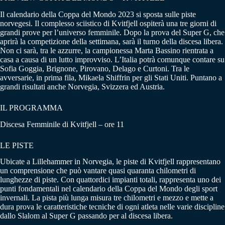
Il calendario della Coppa del Mondo 2023 si sposta sulle piste
norvegesi. Il complesso sciistico di Kvitfjell ospiterà una tre giorni di
grandi prove per l’universo femminile. Dopo la prova del Super G, che
aprirà la competizione della settimana, sarà il turno della discesa libera.
Non ci sarà, tra le azzurre, la campionessa Marta Bassino rientrata a
casa a causa di un lutto improvviso. L’Italia potrà comunque contare su
Sofia Goggia, Brignone, Pirovano, Delago e Curtoni. Tra le
avversarie, in prima fila, Mikaela Shiffrin per gli Stati Uniti. Puntano a
grandi risultati anche Norvegia, Svizzera ed Austria.
IL PROGRAMMA
Discesa Femminile di Kvitfjell – ore 11
LE PISTE
Ubicate a Lillehammer in Norvegia, le piste di Kvitfjell rappresentano
un comprensione che può vantare quasi quaranta chilometri di
lunghezze di piste. Con quattordici impianti totali, rappresenta uno dei
punti fondamentali nel calendario della Coppa del Mondo degli sport
invernali. La pista più lunga misura tre chilometri e mezzo e mette a
dura prova le caratteristiche tecniche di ogni atleta nelle varie discipline
dallo Slalom al Super G passando per al discesa libera.