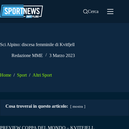
Salta
al
Cerca
contenuto
Sci Alpino: discesa femminile di Kvitfjell
Redazione MME
3 Marzo 2023
Home
/
Sport
/
Altri Sport
Cosa troverai in questo articolo:
mostra
PREVIEW COPPA DEL MONDO – KVITFJELL