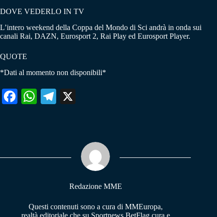
DOVE VEDERLO IN TV
L’intero weekend della Coppa del Mondo di Sci andrà in onda sui
canali Rai, DAZN, Eurosport 2, Rai Play ed Eurosport Player.
QUOTE
*Dati al momento non disponibili*
Fa
W
Te
X
ce
ha
le
bo
ts
gr
ok
A
a
pp
m
Redazione MME
Questi contenuti sono a cura di MMEuropa,
realtà editoriale che su Sportnews.BetFlag cura e