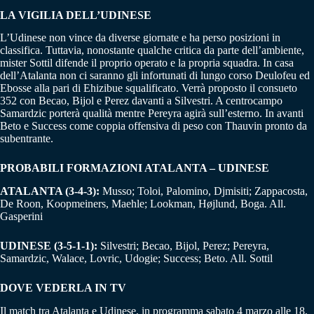
LA VIGILIA DELL’UDINESE
L’Udinese non vince da diverse giornate e ha perso posizioni in
classifica. Tuttavia, nonostante qualche critica da parte dell’ambiente,
mister Sottil difende il proprio operato e la propria squadra. In casa
dell’Atalanta non ci saranno gli infortunati di lungo corso Deulofeu ed
Ebosse alla pari di Ehizibue squalificato. Verrà proposto il consueto
352 con Becao, Bijol e Perez davanti a Silvestri. A centrocampo
Samardzic porterà qualità mentre Pereyra agirà sull’esterno. In avanti
Beto e Success come coppia offensiva di peso con Thauvin pronto da
subentrante.
PROBABILI FORMAZIONI ATALANTA – UDINESE
ATALANTA (3-4-3):
Musso; Toloi, Palomino, Djmisiti; Zappacosta,
De Roon, Koopmeiners, Maehle; Lookman, Højlund, Boga. All.
Gasperini
UDINESE (3-5-1-1):
Silvestri; Becao, Bijol, Perez; Pereyra,
Samardzic, Walace, Lovric, Udogie; Success; Beto. All. Sottil
DOVE VEDERLA IN TV
Il match tra Atalanta e Udinese, in programma sabato 4 marzo alle 18,