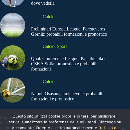
dove vederla
Calcio
Preliminari Europa League, Ferencvaros
Gornik: probabili formazioni e pronostico
Calcio
,
Sport
Qual. Conference League: Panathinaikos-
CSKA Sofia: pronostico e probabili
formazioni
Calcio
Napoli Osasuna, amichevole: probabili
formazioni e pronostico
Questo sito utilizza cookie propri e di terzi per migliorare i
SportNews.BetFlag -
Copyright © 2025
servizi e analizzare le preferenze dei suoi utenti. Cliccando su
Questo sito non
SportNews BetFlag
"Acconsento" l'utente accetta automaticamente
l'utilizzo dei
rappresenta una testata
Sede Legale: Via degli