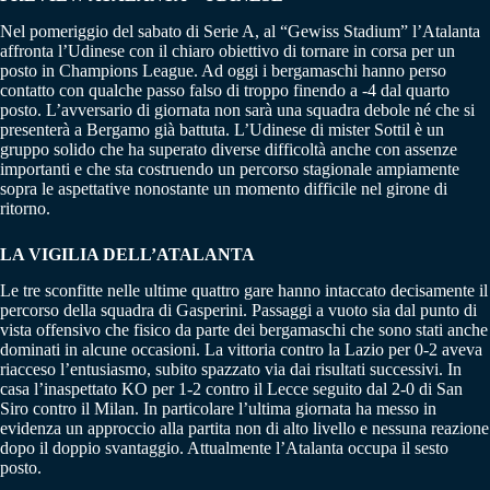
Nel pomeriggio del sabato di Serie A, al “Gewiss Stadium” l’Atalanta
affronta l’Udinese con il chiaro obiettivo di tornare in corsa per un
posto in Champions League. Ad oggi i bergamaschi hanno perso
contatto con qualche passo falso di troppo finendo a -4 dal quarto
posto. L’avversario di giornata non sarà una squadra debole né che si
presenterà a Bergamo già battuta. L’Udinese di mister Sottil è un
gruppo solido che ha superato diverse difficoltà anche con assenze
importanti e che sta costruendo un percorso stagionale ampiamente
sopra le aspettative nonostante un momento difficile nel girone di
ritorno.
LA VIGILIA DELL’ATALANTA
Le tre sconfitte nelle ultime quattro gare hanno intaccato decisamente il
percorso della squadra di Gasperini. Passaggi a vuoto sia dal punto di
vista offensivo che fisico da parte dei bergamaschi che sono stati anche
dominati in alcune occasioni. La vittoria contro la Lazio per 0-2 aveva
riacceso l’entusiasmo, subito spazzato via dai risultati successivi. In
casa l’inaspettato KO per 1-2 contro il Lecce seguito dal 2-0 di San
Siro contro il Milan. In particolare l’ultima giornata ha messo in
evidenza un approccio alla partita non di alto livello e nessuna reazione
dopo il doppio svantaggio. Attualmente l’Atalanta occupa il sesto
posto.