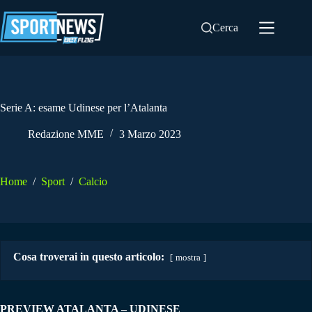
Salta
al
Cerca
contenuto
Serie A: esame Udinese per l’Atalanta
Redazione MME
3 Marzo 2023
Home
/
Sport
/
Calcio
Cosa troverai in questo articolo:
mostra
PREVIEW ATALANTA – UDINESE