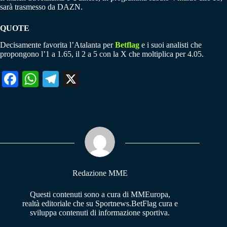
sarà trasmesso da DAZN.
QUOTE
Decisamente favorita l’Atalanta per
Betflag
e i suoi analisti che
propongono l’1 a 1.65, il 2 a 5 con la X che moltiplica per 4.05.
Fa
W
Te
X
ce
ha
le
bo
ts
gr
ok
A
a
pp
m
Redazione MME
Questi contenuti sono a cura di MMEuropa,
realtà editoriale che su Sportnews.BetFlag cura e
sviluppa contenuti di informazione sportiva.