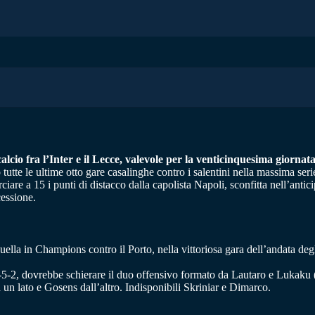
lcio fra l’Inter e il Lecce, valevole per la venticinquesima giornat
tutte le ultime otto gare casalinghe contro i salentini nella massima serie
iare a 15 i punti di distacco dalla capolista Napoli, sconfitta nell’antic
essione.
ella in Champions contro il Porto, nella vittoriosa gara dell’andata degl
 3-5-2, dovrebbe schierare il duo offensivo formato da Lautaro e Lukak
un lato e Gosens dall’altro. Indisponibili Skriniar e Dimarco.