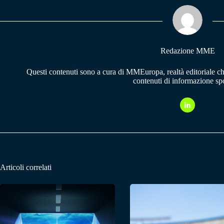
ok
A
a
pp
m
Redazione MME
Questi contenuti sono a cura di MMEuropa, realtà editoriale c
contenuti di informazione spo
Articoli correlati