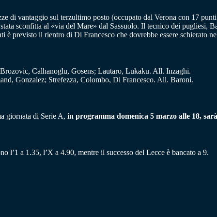
zze di vantaggio sul terzultimo posto (occupato dal Verona con 17 punti a
ata sconfitta al «via del Mare» dal Sassuolo. Il tecnico dei pugliesi, Ba
ti è previsto il rientro di Di Francesco che dovrebbe essere schierato n
Brozovic, Calhanoglu, Gosens; Lautaro, Lukaku. All. Inzaghi.
and, Gonzalez; Strefezza, Colombo, Di Francesco. All. Baroni.
ma giornata di Serie A,
in programma domenica 5 marzo alle 18, sarà v
o l’1 a 1.35, l’X a 4.90, mentre il successo del Lecce è bancato a 9.