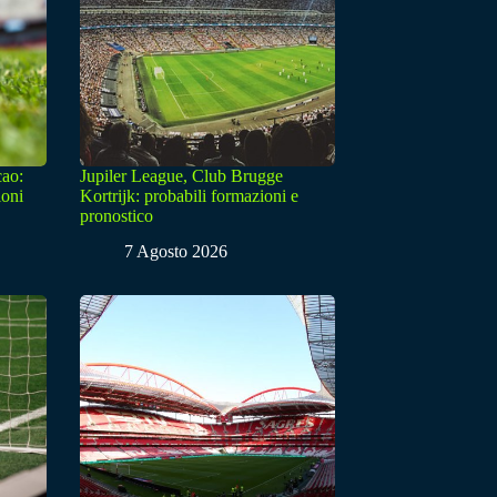
cao:
Jupiler League, Club Brugge
ioni
Kortrijk: probabili formazioni e
pronostico
7 Agosto 2026