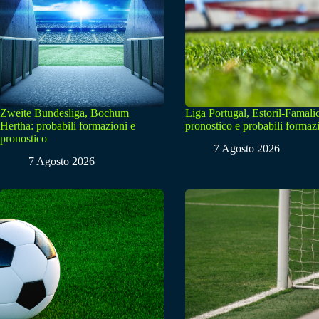
Zweite Bundesliga, Bochum
Liga Portugal, Estoril-Famali
Hertha: probabili formazioni e
pronostico e probabili formaz
pronostico
7 Agosto 2026
7 Agosto 2026