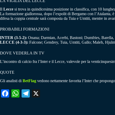
LA VIGILIA DEL LECCE
Il
Lecce
si trova in quindicesima posizione in classifica, con 10 lunghe
La formazione giallorossa, dopo l’expolit di Bergamo con l’Atalanta, è st
difesa la coppia centrale sarà composta da Tuia e Umtiti, mentre in avan
PROBABILI FORMAZIONI
INTER (3-5-2):
Onana; Darmian, Acerbi, Bastoni; Dumfries, Barella, 
LECCE (4-3-3):
Falcone; Gendrey, Tuia, Umtiti, Gallo; Maleh, Hjulm
DOVE VEDERLA IN TV
L’incontro di calcio fra l’Inter e il Lecce, valevole per la venticinquesi
QUOTE
Gli analisti di
BetFlag
vedono nettamente favorita l’Inter che propongon
Fa
W
Te
X
ce
ha
le
bo
ts
gr