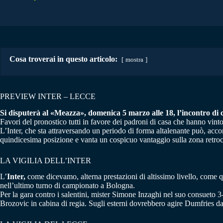
Cosa troverai in questo articolo:
mostra
PREVIEW INTER – LECCE
Si disputerà al «Meazza», domenica 5 marzo alle 18, l’incontro di ca
Favori del pronostico tutti in favore dei padroni di casa che hanno vinto 
L’Inter, che sta attraversando un periodo di forma altalenante può, accorc
quindicesima posizione e vanta un cospicuo vantaggio sulla zona retroc
LA VIGILIA DELL’INTER
L’
Inter,
come dicevamo, alterna prestazioni di altissimo livello, come qu
nell’ultimo turno di campionato a Bologna.
Per la gara contro i salentini, mister Simone Inzaghi nel suo consueto
Brozovic in cabina di regia. Sugli esterni dovrebbero agire Dumfries da 