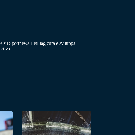
he su Sportnews.BetFlag cura e sviluppa
rtiva.