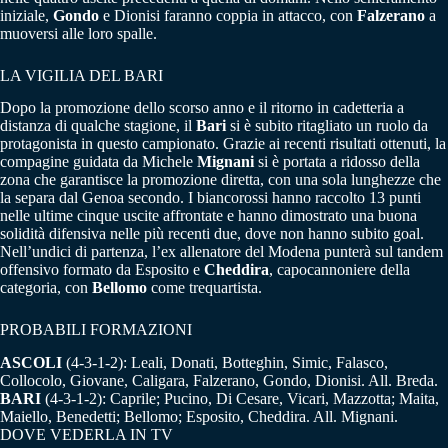
iniziale,
Gondo
e Dionisi faranno coppia in attacco, con
Falzerano
a
muoversi alle loro spalle.
LA VIGILIA DEL BARI
Dopo la promozione dello scorso anno e il ritorno in cadetteria a
distanza di qualche stagione, il
Bari
si è subito ritagliato un ruolo da
protagonista in questo campionato. Grazie ai recenti risultati ottenuti, la
compagine guidata da Michele
Mignani
si è portata a ridosso della
zona che garantisce la promozione diretta, con una sola lunghezze che
la separa dal Genoa secondo. I biancorossi hanno raccolto 13 punti
nelle ultime cinque uscite affrontate e hanno dimostrato una buona
solidità difensiva nelle più recenti due, dove non hanno subito goal.
Nell’undici di partenza, l’ex allenatore del Modena punterà sul tandem
offensivo formato da Esposito e
Cheddira
, capocannoniere della
categoria, con
Bellomo
come trequartista.
PROBABILI FORMAZIONI
ASCOLI
(4-3-1-2): Leali, Donati, Botteghin, Simic, Falasco,
Collocolo, Giovane, Caligara, Falzerano, Gondo, Dionisi. All. Breda.
BARI
(4-3-1-2): Caprile; Pucino, Di Cesare, Vicari, Mazzotta; Maita,
Maiello, Benedetti; Bellomo; Esposito, Cheddira. All. Mignani.
DOVE VEDERLA IN TV