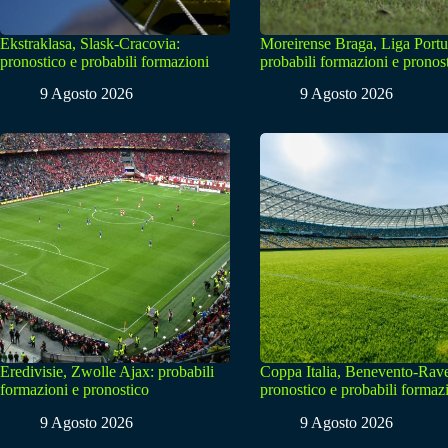
Ekstraklasa, Slask-Cracovia:
Moreirense Braga, Liga Portu
pronostico e probabili formazioni
probabili formazioni e pronos
9 Agosto 2026
9 Agosto 2026
Eredivisie, Zwolle Ajax: probabili
Coppa Italia, Benevento-Rav
formazioni e pronostico
pronostico e probabili formaz
9 Agosto 2026
9 Agosto 2026