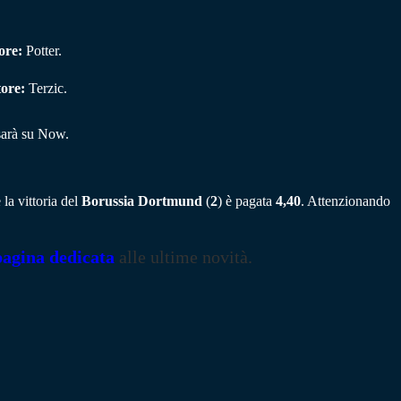
ore:
Potter.
tore:
Terzic.
 sarà su Now.
la vittoria del
Borussia Dortmund
(
2
) è pagata
4,40
. Attenzionando
pagina dedicata
alle ultime novità.