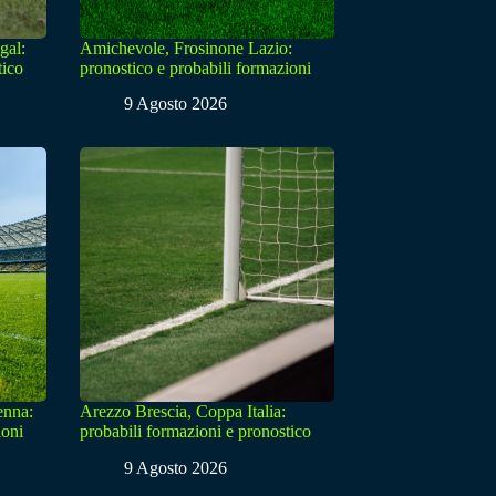
gal:
Amichevole, Frosinone Lazio:
tico
pronostico e probabili formazioni
9 Agosto 2026
enna:
Arezzo Brescia, Coppa Italia:
ioni
probabili formazioni e pronostico
9 Agosto 2026