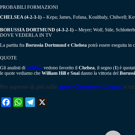
PROBABILI FORMAZIONI
CHELSEA (4-2-3-1) –
Kepa; James, Fofana, Koulibaly, Chilwell; Ko
BORUSSIA DORTMUND (4-3-2-1) –
Meyer; Wolf, Süle, Schlotter
DOVE VEDERLA IN TV
La partita fra
Borussia Dortmund e Chelsea
potrà essere eseguita in
QUOTE
Gli analisti di
BetFlag
vedono favorito il
Chelsea
, il segno (
1
) è quota
le quote vediamo che
William Hill e Snai
danno la vittoria del
Boruss
Per saperne di più sulle
quote Champions League
e tu
Fa
W
Te
X
ce
ha
le
bo
ts
gr
ok
A
a