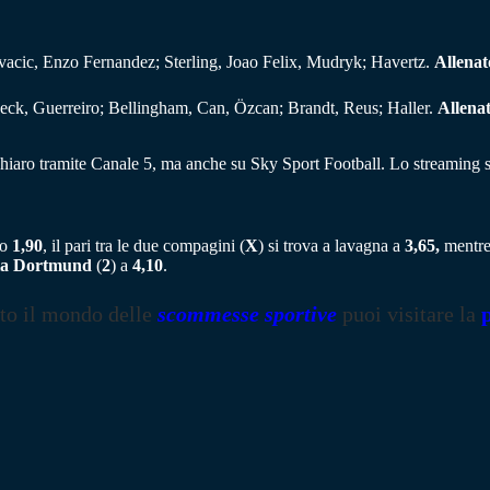
vacic, Enzo Fernandez; Sterling, Joao Felix, Mudryk; Havertz.
Allenat
beck, Guerreiro; Bellingham, Can, Özcan; Brandt, Reus; Haller.
Allena
 chiaro tramite Canale 5, ma anche su Sky Sport Football. Lo streaming
to
1,90
, il pari tra le due compagini (
X
) si trova a lavagna a
3,65,
mentre 
ia Dortmund
(
2
) a
4,10
.
tto il mondo delle
scommesse sportive
puoi visitare la