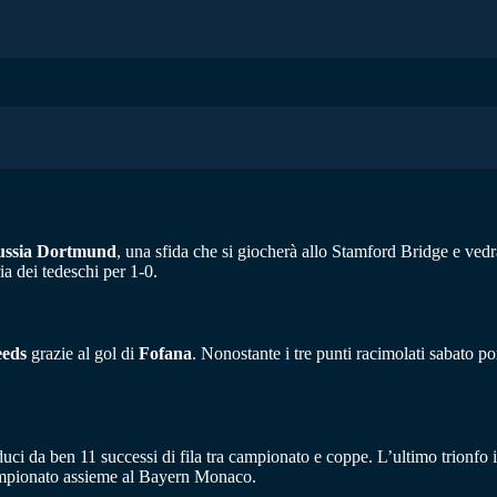
ssia
Dortmund
, una sfida che si giocherà allo Stamford Bridge e vedr
ia dei tedeschi per 1-0.
eds
grazie al gol di
Fofana
. Nonostante i tre punti racimolati sabato po
uci da ben 11 successi di fila tra campionato e coppe. L’ultimo trionfo 
l campionato assieme al Bayern Monaco.