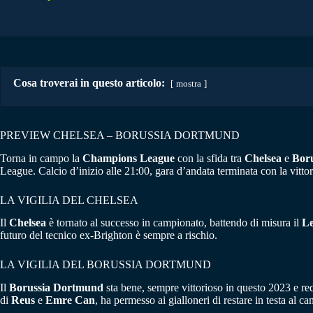
Cosa troverai in questo articolo:
mostra
PREVIEW CHELSEA – BORUSSIA DORTMUND
Torna in campo la
Champions League
con la sfida tra
Chelsea
e
Boru
League. Calcio d’inizio alle 21:00, gara d’andata terminata con la vittor
LA VIGILIA DEL CHELSEA
Il
Chelsea
è tornato al successo in campionato, battendo di misura il
Le
futuro del tecnico ex-Brighton è sempre a rischio.
LA VIGILIA DEL BORUSSIA DORTMUND
Il
Borussia Dortmund
sta bene, sempre vittorioso in questo 2023 e red
di
Reus
e
Emre Can
, ha permesso ai gialloneri di restare in testa a