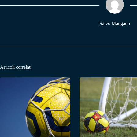
pp
m
Salvo Mangano
Articoli correlati