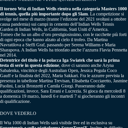
Il torneo Wta di Indian Wells rientra nella categoria Masters 1000
di tennis, quella più importante dopo gli Slam
. La competizione si
svolge nel mese di marzo (tranne l’edizione del 2021 svoltasi a ottobre
causa pandemia) sui campi in cemento dell’Indian Wells Tennis
Garden di Indian Wells, in California, Stati Uniti d’America.
Torneo che ha un albo d’oro prestigiosissimo, con le racchette più forti
di ogni epoca che hanno alzato al cielo il trofeo. Da Martina
Navratilova a Steffi Graf, passando per Serena Williams e Maria
Sharapova. A Indian Wells ha trionfato anche l’azzurra Flavia Pennetta
nel 2014.
Detentrice del titolo è la polacca Iga Swiatek che sarà la prima
testa di serie in questa edizione
, dove ci saranno anche Aryna
Sabalenka, vincitrice degli Australian Open, Jessica Pegula Coco
Gauff e la finalista del 2022, Maria Sakkari. Fra le azzurre prevista la
presenza in tabellone Martina Trevisan, Elisabetta Cocciaretto, Jasmine
Paolini, Lucia Bronzetti e Camila Giorgi. Passeranno dalle
qualificazioni, invece, Sara Errani e Lucrezia. Si gioca da mercoledì 8
a domenica 19 marzo, lunedì 6 e martedì 7 si giocheranno gli incontri
di qualificazione.
DOVE VEDERLO
Il Wta 1000 di Indian Wells sarà visibile live ed in esclusiva su
Supertennis e sulla piattaforma SuperTenniX
. Inoltre, in differita