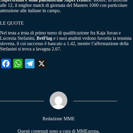
alle 12, il miglior match di giornata del Masters 1000 con particolare
attenzione alle italiane in campo.
LE QUOTE
Nel testa a testa di primo turno di qualificazione fra Kaja Juvan e
Lucrezia Stefanini,
BetFlag
e i suoi analisti vedono favorita la tennista
slovena, il cui successo è bancato a 1.42, mentre l’affermazione della
Stefanini si trova a lavagna 2.67.
Fa
W
Te
X
ce
ha
le
bo
ts
gr
ok
A
a
pp
m
Redazione MME
Questi contenuti sono a cura di MMEuropa,