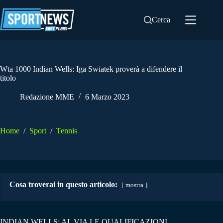
Salta
al
Cerca
contenuto
Wta 1000 Indian Wells: Iga Swiatek proverà a difendere il
titolo
Redazione MME
6 Marzo 2023
Home
/
Sport
/
Tennis
Cosa troverai in questo articolo:
mostra
INDIAN WELLS: AL VIA LE QUALIFICAZIONI