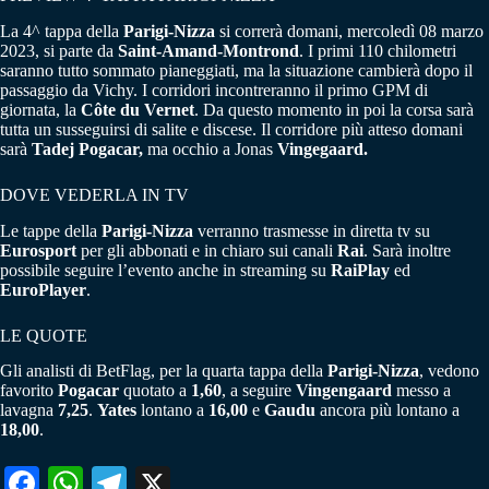
La 4^ tappa della
Parigi-Nizza
si correrà domani, mercoledì 08 marzo
2023, si parte da
Saint-Amand-Montrond
. I primi 110 chilometri
saranno tutto sommato pianeggiati, ma la situazione cambierà dopo il
passaggio da Vichy. I corridori incontreranno il primo GPM di
giornata, la
Côte du Vernet
. Da questo momento in poi la corsa sarà
tutta un susseguirsi di salite e discese. Il corridore più atteso domani
sarà
Tadej Pogacar,
ma occhio a Jonas
Vingegaard.
DOVE VEDERLA IN TV
Le tappe della
Parigi-Nizza
verranno trasmesse in diretta tv su
Eurosport
per gli abbonati e in chiaro sui canali
Rai
. Sarà inoltre
possibile seguire l’evento anche in streaming su
RaiPlay
ed
EuroPlayer
.
LE QUOTE
Gli analisti di BetFlag, per la quarta tappa della
Parigi-Nizza
, vedono
favorito
Pogacar
quotato a
1,60
, a seguire
Vingengaard
messo a
lavagna
7,25
.
Yates
lontano a
16,00
e
Gaudu
ancora più lontano a
18,00
.
Fa
W
Te
X