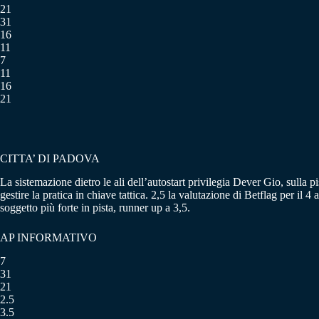
21
31
16
11
7
11
16
21
CITTA’ DI PADOVA
La sistemazione dietro le ali dell’autostart privilegia Dever Gio, sull
gestire la pratica in chiave tattica. 2,5 la valutazione di Betflag per i
soggetto più forte in pista, runner up a 3,5.
AP INFORMATIVO
7
31
21
2.5
3.5