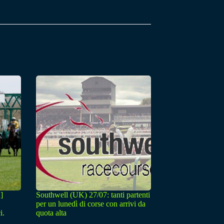
]
Southwell (UK) 27/07: tanti partenti
per un lunedì di corse con arrivi da
i.
quota alta