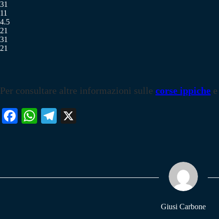
31
11
4.5
21
31
21
Per consultare altre informazioni sulle
corse ippiche
e
Fa
W
Te
X
ce
ha
le
bo
ts
gr
ok
A
a
pp
m
Giusi Carbone