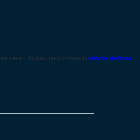
 sui cavalli in gara, puoi visitare la
sezione dedicata