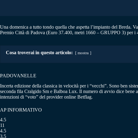
Una domenica a tutto tondo quella che aspetta l’impianto del Breda. Va
Premio Città di Padova (Euro 37.400, metri 1660 – GRUPPO 3) per i 4
Cosa troverai in questo articolo:
mostra
PADOVANELLE
Incerta edizione della classica in velocità per i “vecchi”. Sono ben sis
seconda fila Cralgido Sm e Balboa Lux. Il numero di avvio dice bene 
intenzioni di “voto” del provider online Betflag.
AP INFORMATIVO
4.5
11
4.5
3.5