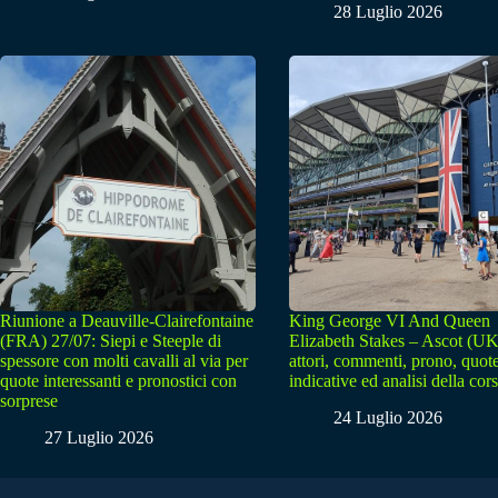
28 Luglio 2026
Riunione a Deauville-Clairefontaine
King George VI And Queen
(FRA) 27/07: Siepi e Steeple di
Elizabeth Stakes – Ascot (UK
spessore con molti cavalli al via per
attori, commenti, prono, quot
quote interessanti e pronostici con
indicative ed analisi della cor
sorprese
24 Luglio 2026
27 Luglio 2026