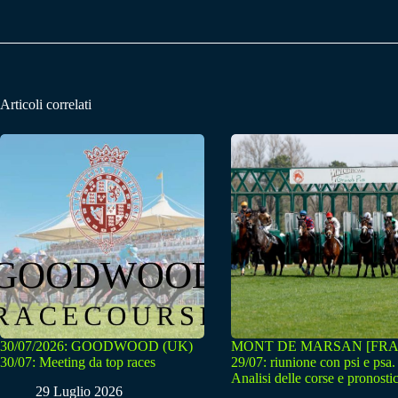
Articoli correlati
30/07/2026: GOODWOOD (UK)
MONT DE MARSAN [FRA
30/07: Meeting da top races
29/07: riunione con psi e psa.
Analisi delle corse e pronostic
29 Luglio 2026