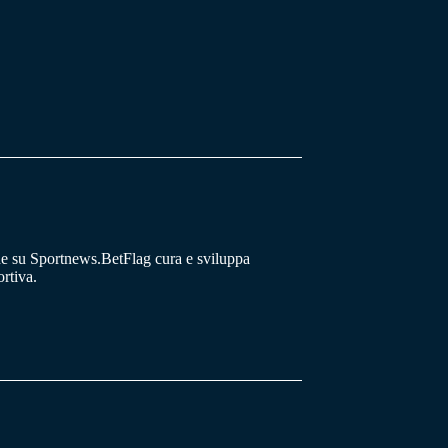
he su Sportnews.BetFlag cura e sviluppa
rtiva.