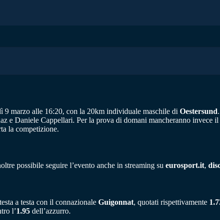
dì 9 marzo alle 16:20, con la 20km individuale maschile di
Oestersund
naz e Daniele Cappellari. Per la prova di domani mancheranno invece 
ta la competizione.
noltre possibile seguire l’evento anche in streaming su
eurosport.it
,
dis
testa a testa con il connazionale
Guigonnat
, quotati rispettivamente
1.7
tro l’
1.95
dell’azzurro.