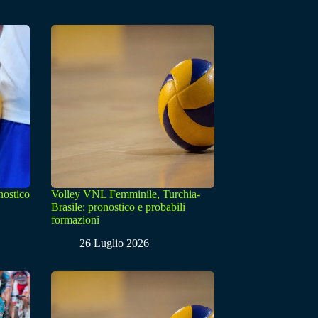
nostico
Volley VNL Femminile, Turchia-
Brasile: pronostico e probabili
formazioni
26 Luglio 2026