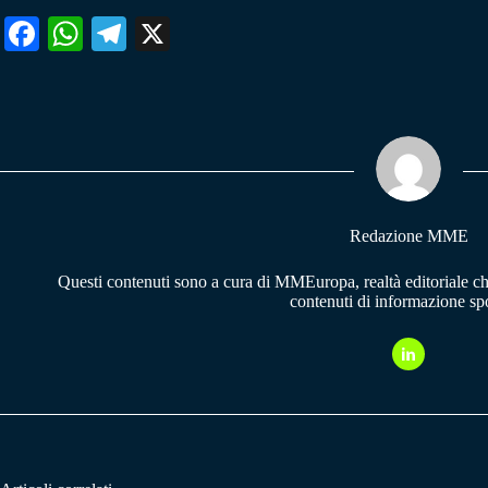
Fa
W
Te
X
ce
ha
le
bo
ts
gr
ok
A
a
pp
m
Redazione MME
Questi contenuti sono a cura di MMEuropa, realtà editoriale c
contenuti di informazione spo