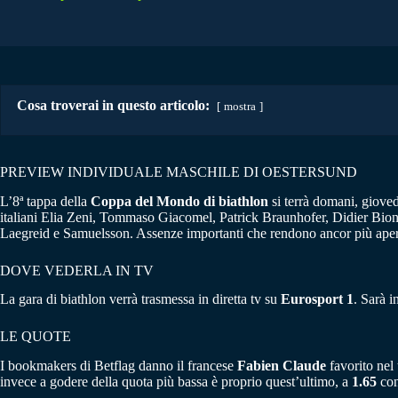
Cosa troverai in questo articolo:
mostra
PREVIEW INDIVIDUALE MASCHILE DI OESTERSUND
L’8ª tappa della
Coppa del Mondo di biathlon
si terrà domani, giove
italiani Elia Zeni, Tommaso Giacomel, Patrick Braunhofer, Didier Bio
Laegreid e Samuelsson. Assenze importanti che rendono ancor più aper
DOVE VEDERLA IN TV
La gara di biathlon verrà trasmessa in diretta tv su
Eurosport 1
. Sarà i
LE QUOTE
I bookmakers di Betflag danno il francese
Fabien Claude
favorito nel 
invece a godere della quota più bassa è proprio quest’ultimo, a
1.65
con