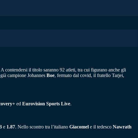
. A contendersi il titolo saranno 92 atleti, tra cui figurano anche gli
il già campione Johannes
Boe
, fermato dal covid, il fratello Tarjei,
covery+
ed
Eurovision Sports Live
.
3
e
1.87
. Nello scontro tra l’italiano
Giacomel
e il tedesco
Nawrath