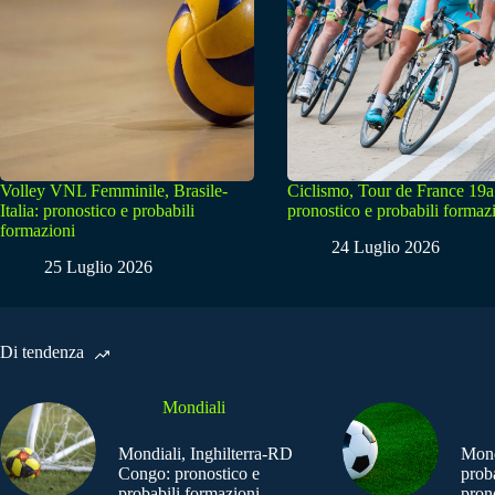
Volley VNL Femminile, Brasile-
Ciclismo, Tour de France 19a
Italia: pronostico e probabili
pronostico e probabili formaz
formazioni
24 Luglio 2026
25 Luglio 2026
Di tendenza
Mondiali
Mondiali, Inghilterra-RD
Mond
Congo: pronostico e
prob
probabili formazioni
pron