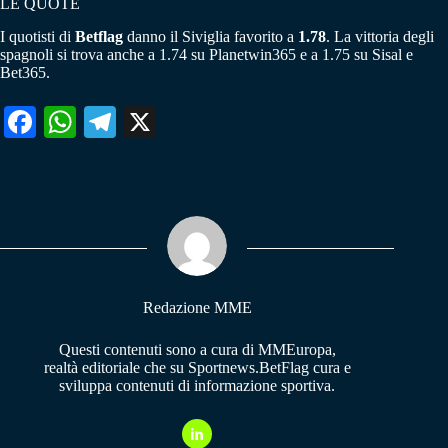
LE QUOTE
I quotisti di
Betflag
danno il Siviglia favorito a
1.78
. La vittoria degli
spagnoli si trova anche a 1.74 su Planetwin365 e a 1.75 su Sisal e
Bet365.
Fa
W
Te
X
ce
ha
le
bo
ts
gr
ok
A
a
pp
m
Redazione MME
Questi contenuti sono a cura di MMEuropa,
realtà editoriale che su Sportnews.BetFlag cura e
sviluppa contenuti di informazione sportiva.