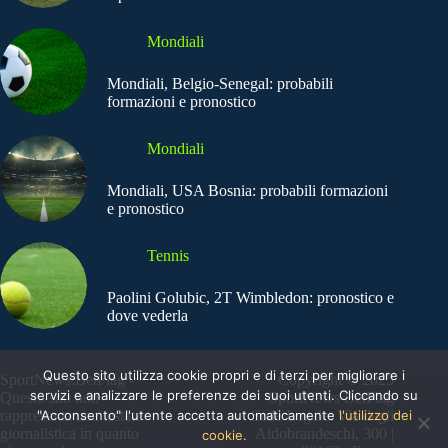
Mondiali
Mondiali, Belgio-Senegal: probabili
formazioni e pronostico
Mondiali
Mondiali, USA Bosnia: probabili formazioni
e pronostico
Tennis
Paolini Golubic, 2T Wimbledon: pronostico e
dove vederla
Questo sito utilizza cookie propri e di terzi per migliorare i
SportNews.BetFlag -
Copyright © 2025
servizi e analizzare le preferenze dei suoi utenti. Cliccando su
Questo sito non
SportNews BetFlag
"Acconsento" l'utente accetta automaticamente
l'utilizzo dei
rappresenta una testata
Sede Legale: Via degli
giornalistica in quanto
Aldobrandeschi, 300 |
cookie.