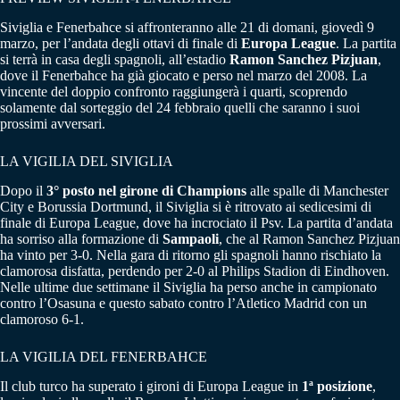
Siviglia e Fenerbahce si affronteranno alle 21 di domani, giovedì 9
marzo, per l’andata degli ottavi di finale di
Europa League
. La partita
si terrà in casa degli spagnoli, all’estadio
Ramon Sanchez Pizjuan
,
dove il Fenerbahce ha già giocato e perso nel marzo del 2008. La
vincente del doppio confronto raggiungerà i quarti, scoprendo
solamente dal sorteggio del 24 febbraio quelli che saranno i suoi
prossimi avversari.
LA VIGILIA DEL SIVIGLIA
Dopo il
3° posto nel girone di Champions
alle spalle di Manchester
City e Borussia Dortmund, il Siviglia si è ritrovato ai sedicesimi di
finale di Europa League, dove ha incrociato il Psv. La partita d’andata
ha sorriso alla formazione di
Sampaoli
, che al Ramon Sanchez Pizjuan
ha vinto per 3-0. Nella gara di ritorno gli spagnoli hanno rischiato la
clamorosa disfatta, perdendo per 2-0 al Philips Stadion di Eindhoven.
Nelle ultime due settimane il Siviglia ha perso anche in campionato
contro l’Osasuna e questo sabato contro l’Atletico Madrid con un
clamoroso 6-1.
LA VIGILIA DEL FENERBAHCE
Il club turco ha superato i gironi di Europa League in
1ª posizione
,