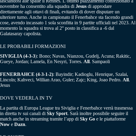
lasciandosi alle spalle il Rennes. L’ottimo piazzamento confezionato a
novembre ha consentito alla squadra di
Jesus
di approdare
direttamente agli ottavi di finali, evitando di dover disputare un
ulteriore turno. Anche in campionato il Fenerbahce sta facendo grandi
cose, avendo incassato 1 sola sconfitta in 9 partite ufficiali nel 2023. Al
momento la squadra si trova al 2° posto in classifica a -6 dal
Galatasaray capolista.
LE PROBABILI FORMAZIONI
SIVIGLIA (4-3-3
): Bono; Navas, Nianzou, Gudelj, Acuna; Rakitic,
Gueye, Jordan; Lamela, En Nesyri, Torres.
All
. Sampaoli
FENERBAHCE (4-3-1-2)
: Bayindir; Kadioglu, Henrique, Szalai,
Lincoln; Kahveci, Willian Arao, Guler; Zajc; King, Joao Pedro.
All
.
Jesus
DOVE VEDERLA IN TV
La partita di Europa League tra Siviglia e Fenerbahce verrà trasmessa
in diretta tv sui canali di
Sky Sport
. Sarà inoltre possibile seguire il
match anche in streaming tramite l’app di
Sky Go
e le piattaforme
Now
e
Dazn
.