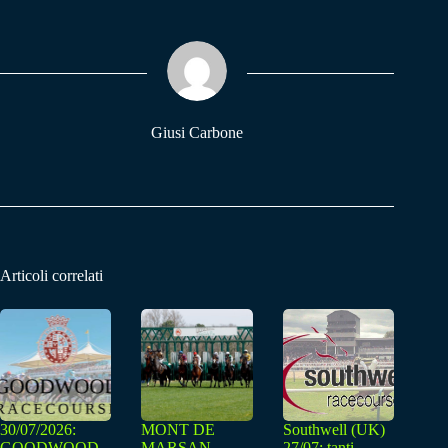
bo
ts
gr
ok
A
a
pp
m
Giusi Carbone
Articoli correlati
30/07/2026:
MONT DE
Southwell (UK)
GOODWOOD
MARSAN
27/07: tanti