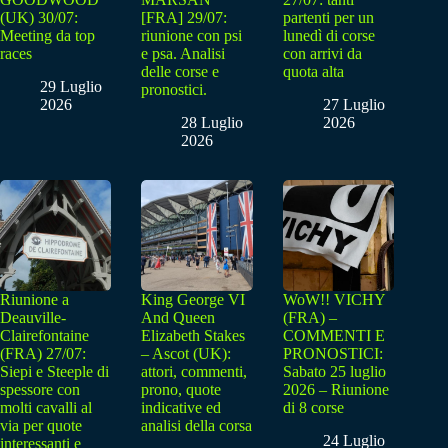
(UK) 30/07:
[FRA] 29/07:
partenti per un
Meeting da top
riunione con psi
lunedì di corse
races
e psa. Analisi
con arrivi da
delle corse e
quota alta
29 Luglio
pronostici.
2026
27 Luglio
28 Luglio
2026
2026
Riunione a
King George VI
WoW!! VICHY
Deauville-
And Queen
(FRA) –
Clairefontaine
Elizabeth Stakes
COMMENTI E
(FRA) 27/07:
– Ascot (UK):
PRONOSTICI:
Siepi e Steeple di
attori, commenti,
Sabato 25 luglio
spessore con
prono, quote
2026 – Riunione
molti cavalli al
indicative ed
di 8 corse
via per quote
analisi della corsa
24 Luglio
interessanti e