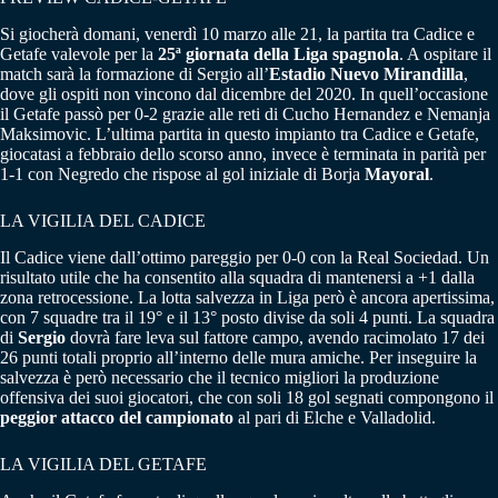
Si giocherà domani, venerdì 10 marzo alle 21, la partita tra Cadice e
Getafe valevole per la
25ª giornata della Liga spagnola
. A ospitare il
match sarà la formazione di Sergio all’
Estadio Nuevo Mirandilla
,
dove gli ospiti non vincono dal dicembre del 2020. In quell’occasione
il Getafe passò per 0-2 grazie alle reti di Cucho Hernandez e Nemanja
Maksimovic. L’ultima partita in questo impianto tra Cadice e Getafe,
giocatasi a febbraio dello scorso anno, invece è terminata in parità per
1-1 con Negredo che rispose al gol iniziale di Borja
Mayoral
.
LA VIGILIA DEL CADICE
Il Cadice viene dall’ottimo pareggio per 0-0 con la Real Sociedad. Un
risultato utile che ha consentito alla squadra di mantenersi a +1 dalla
zona retrocessione. La lotta salvezza in Liga però è ancora apertissima,
con 7 squadre tra il 19° e il 13° posto divise da soli 4 punti. La squadra
di
Sergio
dovrà fare leva sul fattore campo, avendo racimolato 17 dei
26 punti totali proprio all’interno delle mura amiche. Per inseguire la
salvezza è però necessario che il tecnico migliori la produzione
offensiva dei suoi giocatori, che con soli 18 gol segnati compongono il
peggior attacco del campionato
al pari di Elche e Valladolid.
LA VIGILIA DEL GETAFE