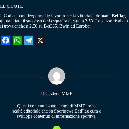
LE QUOTE
Il Cadice parte leggermente favorito per la vittoria di domani,
Betflag
quota infatti il successo della squadra di casa a
2.53
. Lo stesso risultato
si trova anche a 2.50 su Bet365, Bwin ed Eurobet.
Fa
W
Te
X
ce
ha
le
bo
ts
gr
ok
A
a
pp
m
Redazione MME
Questi contenuti sono a cura di MMEuropa,
realtà editoriale che su Sportnews.BetFlag cura e
sviluppa contenuti di informazione sportiva.