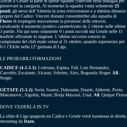
Anche il Getafe fa parte di quelle squadre coinvolte nella battaglia per
preservare la categoria. Al momento la squadra vanta solamente
25
punti
, gli stessi dell’Almeria in zona retrocessione e a minima distanza
proprio dal Cadice. Vincere domani consentirebbe alla squadra di
Flores
di respingere nuovamente la pressione delle retrovie,
cavalcando il momento positivo caratterizzato da 2 vittorie nelle ultime
3 partite. Fin qui sono solamente 9 i punti raccolti dal Getafe nelle 11
trasferte affrontate in stagione. L’ultimo successo esterno in
campionato del club risale ormai al 31 ottobre, quando superarono per
0-1 l’Elche nella 12ª giornata di Liga.
LE PROBABILI FORMAZIONI
CADICE (4-2-3-1)
: Ledesma; Espino, Fali, Luis Hernandez,
Carcelén; Escalante, Alcaraz; Sobrino, Alex, Bogonda; Roger.
All
.
Sergio
GETAFE (5-3-2)
: Soria; Suarez, Dakonam, Duarte, Alderete, Portu;
Maksimovic, Algobia, Munir; Borja Mayoral, Unal.
All
. Quique Flores
DOVE VEDERLA IN TV
La sfida di Liga spagnola tra Cadice e Getafe verrà trasmessa in diretta
streaming da
Dazn
.