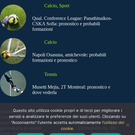
Calcio
,
Sport
Qual. Conference League: Panathinaikos-
CSKA Sofia: pronostico e probabili
formazioni
Calcio
Napoli Osasuna, amichevole: probabili
formazioni e pronostico
Tennis
Musetti Mejia, 2T Montreal: pronostico e
dove vederla
Questo sito utilizza cookie propri e di terzi per migliorare i
SportNews.BetFlag -
Copyright © 2025
servizi e analizzare le preferenze dei suoi utenti. Cliccando su
Questo sito non
SportNews BetFlag
"Acconsento" l'utente accetta automaticamente
l'utilizzo dei
rappresenta una testata
Sede Legale: Via degli
giornalistica in quanto
Aldobrandeschi, 300 |
cookie.
viene aggiornato senza
00163 | Roma