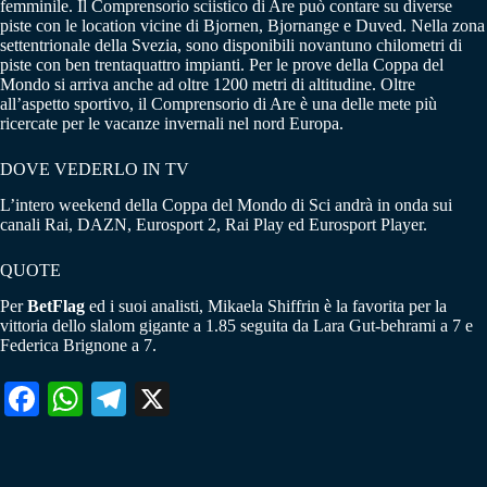
femminile. Il Comprensorio sciistico di Are può contare su diverse
piste con le location vicine di Bjornen, Bjornange e Duved. Nella zona
settentrionale della Svezia, sono disponibili novantuno chilometri di
piste con ben trentaquattro impianti. Per le prove della Coppa del
Mondo si arriva anche ad oltre 1200 metri di altitudine. Oltre
all’aspetto sportivo, il Comprensorio di Are è una delle mete più
ricercate per le vacanze invernali nel nord Europa.
DOVE VEDERLO IN TV
L’intero weekend della Coppa del Mondo di Sci andrà in onda sui
canali Rai, DAZN, Eurosport 2, Rai Play ed Eurosport Player.
QUOTE
Per
BetFlag
ed i suoi analisti, Mikaela Shiffrin è la favorita per la
vittoria dello slalom gigante a 1.85 seguita da Lara Gut-behrami a 7 e
Federica Brignone a 7.
Fa
W
Te
X
ce
ha
le
bo
ts
gr