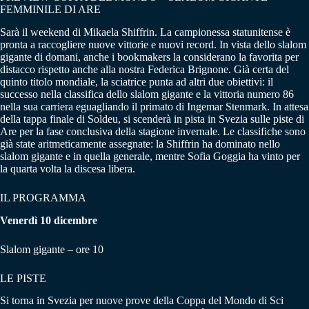
FEMMINILE DI ARE
Sarà il weekend di Mikaela Shiffrin. La campionessa statunitense è
pronta a raccogliere nuove vittorie e nuovi record. In vista dello slalom
gigante di domani, anche i bookmakers la considerano la favorita per
distacco rispetto anche alla nostra Federica Brignone. Già certa del
quinto titolo mondiale, la sciatrice punta ad altri due obiettivi: il
successo nella classifica dello slalom gigante e la vittoria numero 86
nella sua carriera eguagliando il primato di Ingemar Stenmark. In attesa
della tappa finale di Soldeu, si scenderà in pista in Svezia sulle piste di
Are per la fase conclusiva della stagione invernale. Le classifiche sono
già state aritmeticamente assegnate: la Shiffrin ha dominato nello
slalom gigante e in quella generale, mentre Sofia Goggia ha vinto per
la quarta volta la discesa libera.
IL PROGRAMMA
Venerdì 10 dicembre
Slalom gigante – ore 10
LE PISTE
Si torna in Svezia per nuove prove della Coppa del Mondo di Sci