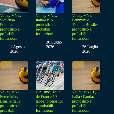
Volley VNL,
Volley VNL,
Volley VNL
Slovenia-
Italia-USA:
Femminile,
Polonia:
pronostico e
Turchia-Brasile:
pronostico e
probabili
pronostico e
probabili
formazioni
probabili
formazioni
formazioni
30 Luglio
1 Agosto
2026
26 Luglio
2026
2026
Volley VNL
Ciclismo, Tour
Volley VNL F,
Femminile,
de France 19a
Italia-Olanda:
Brasile-Italia:
tappa: pronostico
pronostico e
pronostico e
e probabili
probabili
probabili
formazioni
formazioni