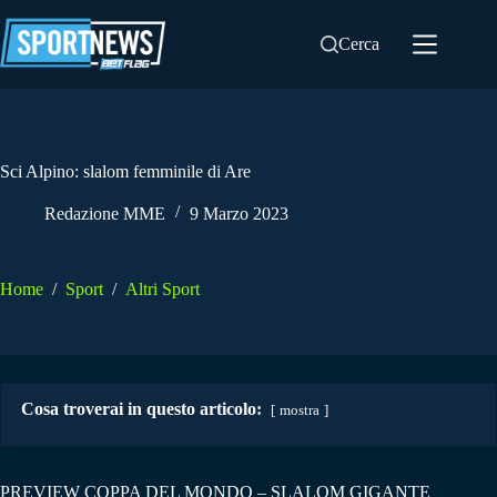
Salta
al
Cerca
contenuto
Sci Alpino: slalom femminile di Are
Redazione MME
9 Marzo 2023
Home
/
Sport
/
Altri Sport
Cosa troverai in questo articolo:
mostra
PREVIEW COPPA DEL MONDO – SLALOM GIGANTE