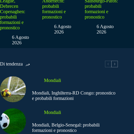
League,
Anderlecht:
Salisburgo-Pafos:
Debrecen
probabili
probabili
Copenaghen:
formazioni e
formazioni e
probabili
pronostico
pronostico
formazioni e
6 Agosto
6 Agosto
pronostico
2026
2026
6 Agosto
2026
Di tendenza
Mondiali
Mondiali, Inghilterra-RD Congo: pronostico
e probabili formazioni
Mondiali
Mondiali, Belgio-Senegal: probabili
formazioni e pronostico