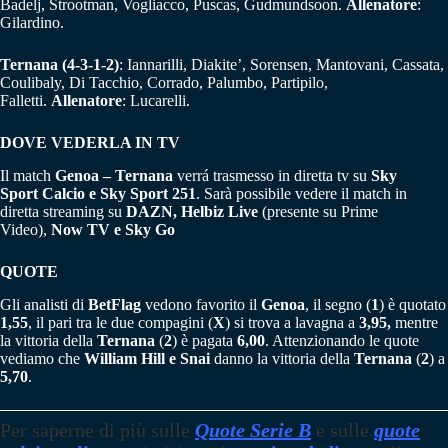
Badelj, Strootman, Vogliacco, Puscas, Gudmundsoon.
Allenatore
:
Gilardino.
Ternana (4-3-1-2)
: Iannarilli, Diakite’, Sorensen, Mantovani, Cassata,
Coulibaly, Di Tacchio, Corrado, Palumbo, Partipilo,
Falletti.
Allenatore
: Lucarelli.
DOVE VEDERLA IN TV
Il match
Genoa – Ternana
verrá trasmesso in diretta tv su
Sky
Sport
Calcio e Sky Sport 251
. Sarà possibile vedere il match in
diretta streaming su
DAZN, Helbiz Live
(presente su Prime
Video),
Now TV e
Sky Go
QUOTE
Gli analisti di
BetFlag
vedono favorito il
Genoa
, il segno (
1
) è quotato
1,55
, il pari tra le due compagini (
X
) si trova a lavagna a
3,95,
mentre
la vittoria della
Ternana
(
2
) è pagata
6,00
. Attenzionando le quote
vediamo che
William Hill e Snai
danno la vittoria della
Ternana
(
2
) a
5,70
.
Per saperne di più sulle
Quote Serie B
e sulle
quote