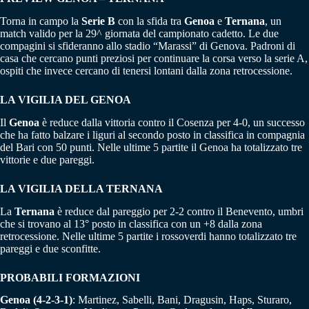
Torna in campo la
Serie B
con la sfida tra
Genoa
e
Ternana
, un
match valido per la 29^ giornata del campionato cadetto. Le due
compagini si sfideranno allo stadio “Marassi” di Genova. Padroni di
casa che cercano punti preziosi per continuare la corsa verso la serie A,
ospiti che invece cercano di tenersi lontani dalla zona retrocessione.
LA VIGILIA DEL GENOA
Il
Genoa
è reduce dalla vittoria contro il Cosenza per 4-0, un successo
che ha fatto balzare i liguri al secondo posto in classifica in compagnia
del Bari con 50 punti. Nelle ultime 5 partite il Genoa ha totalizzato tre
vittorie e due pareggi.
LA VIGILIA DELLA TERNANA
La
Ternana
è reduce dal pareggio per 2-2 contro il Benevento, umbri
che si trovano al 13° posto in classifica con un +8 dalla zona
retrocessione. Nelle ultime 5 partite i rossoverdi hanno totalizzato tre
pareggi e due sconfitte.
PROBABILI FORMAZIONI
Genoa (4-2-3-1)
: Martinez, Sabelli, Bani, Dragusin, Haps, Sturaro,