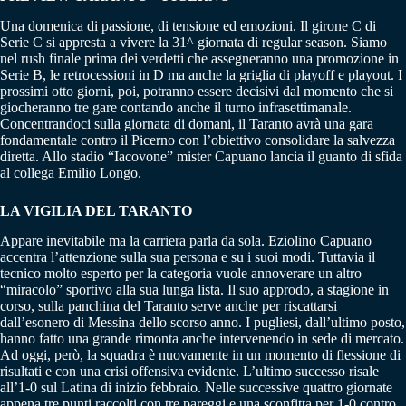
Una domenica di passione, di tensione ed emozioni. Il girone C di
Serie C si appresta a vivere la 31^ giornata di regular season. Siamo
nel rush finale prima dei verdetti che assegneranno una promozione in
Serie B, le retrocessioni in D ma anche la griglia di playoff e playout. I
prossimi otto giorni, poi, potranno essere decisivi dal momento che si
giocheranno tre gare contando anche il turno infrasettimanale.
Concentrandoci sulla giornata di domani, il Taranto avrà una gara
fondamentale contro il Picerno con l’obiettivo consolidare la salvezza
diretta. Allo stadio “Iacovone” mister Capuano lancia il guanto di sfida
al collega Emilio Longo.
LA VIGILIA DEL TARANTO
Appare inevitabile ma la carriera parla da sola. Eziolino Capuano
accentra l’attenzione sulla sua persona e su i suoi modi. Tuttavia il
tecnico molto esperto per la categoria vuole annoverare un altro
“miracolo” sportivo alla sua lunga lista. Il suo approdo, a stagione in
corso, sulla panchina del Taranto serve anche per riscattarsi
dall’esonero di Messina dello scorso anno. I pugliesi, dall’ultimo posto,
hanno fatto una grande rimonta anche intervenendo in sede di mercato.
Ad oggi, però, la squadra è nuovamente in un momento di flessione di
risultati e con una crisi offensiva evidente. L’ultimo successo risale
all’1-0 sul Latina di inizio febbraio. Nelle successive quattro giornate
appena tre punti raccolti con tre pareggi e una sconfitta per 1-0 contro