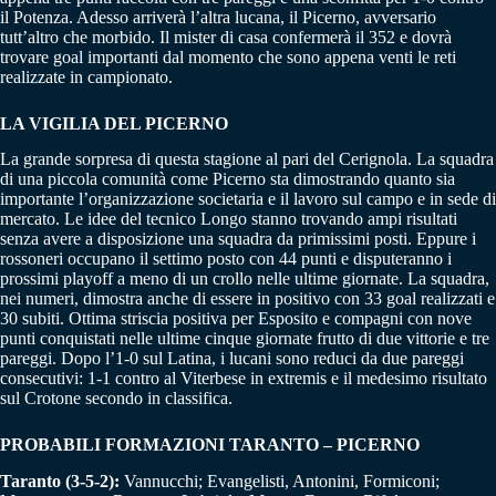
il Potenza. Adesso arriverà l’altra lucana, il Picerno, avversario
tutt’altro che morbido. Il mister di casa confermerà il 352 e dovrà
trovare goal importanti dal momento che sono appena venti le reti
realizzate in campionato.
LA VIGILIA DEL PICERNO
La grande sorpresa di questa stagione al pari del Cerignola. La squadra
di una piccola comunità come Picerno sta dimostrando quanto sia
importante l’organizzazione societaria e il lavoro sul campo e in sede di
mercato. Le idee del tecnico Longo stanno trovando ampi risultati
senza avere a disposizione una squadra da primissimi posti. Eppure i
rossoneri occupano il settimo posto con 44 punti e disputeranno i
prossimi playoff a meno di un crollo nelle ultime giornate. La squadra,
nei numeri, dimostra anche di essere in positivo con 33 goal realizzati e
30 subiti. Ottima striscia positiva per Esposito e compagni con nove
punti conquistati nelle ultime cinque giornate frutto di due vittorie e tre
pareggi. Dopo l’1-0 sul Latina, i lucani sono reduci da due pareggi
consecutivi: 1-1 contro al Viterbese in extremis e il medesimo risultato
sul Crotone secondo in classifica.
PROBABILI FORMAZIONI TARANTO – PICERNO
Taranto (3-5-2):
Vannucchi; Evangelisti, Antonini, Formiconi;