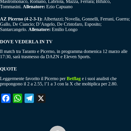
Mastromonaco, Romano, Labriola, Mazza, Ferrara; Bifulco,
Tommasini.
Allenatore:
Ezio Capuano
AZ Picerno (4-2-3-1):
Albertazzi; Novella, Gonnelli, Ferrani, Guerra;
Gallo, De Ciancio; D’Angelo, De Cristofaro, Esposito;
Santarcangelo.
Allenatore:
Emilio Longo
DOVE VEDERLA IN TV
Il match tra Taranto e Picerno, in programma domenica 12 marzo alle
17:30, sarà trasmesso da DAZN e Eleven Sports.
QUOTE
Leggermente favorito il Picerno per
Betflag
e i suoi analisti che
propongono il 2 a 2.55, l’1 a 3 con la X che moltiplica per 2.80.
Fa
W
Te
X
ce
ha
le
bo
ts
gr
ok
A
a