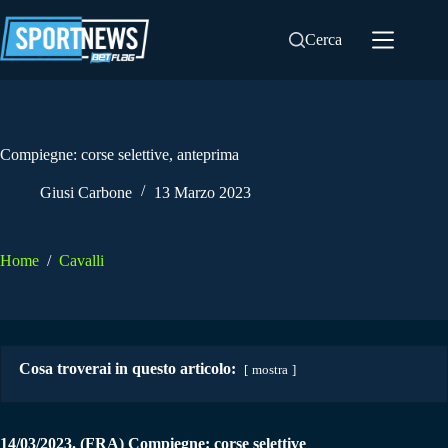
Salta
al
Cerca
contenuto
Compiegne: corse selettive, anteprima
Giusi Carbone
13 Marzo 2023
Home
/
Cavalli
Cosa troverai in questo articolo:
mostra
14/03/2023. (FRA) Compiegne: corse selettive