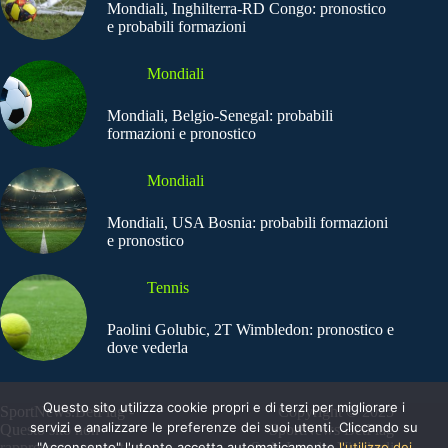
Mondiali, Inghilterra-RD Congo: pronostico
e probabili formazioni
Mondiali
Mondiali, Belgio-Senegal: probabili
formazioni e pronostico
Mondiali
Mondiali, USA Bosnia: probabili formazioni
e pronostico
Tennis
Paolini Golubic, 2T Wimbledon: pronostico e
dove vederla
Questo sito utilizza cookie propri e di terzi per migliorare i
SportNews.BetFlag -
Copyright © 2025
servizi e analizzare le preferenze dei suoi utenti. Cliccando su
Questo sito non
SportNews BetFlag
"Acconsento" l'utente accetta automaticamente
l'utilizzo dei
rappresenta una testata
Sede Legale: Via degli