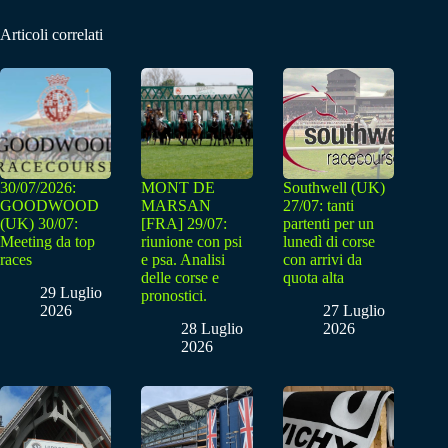
Articoli correlati
30/07/2026:
MONT DE
Southwell (UK)
GOODWOOD
MARSAN
27/07: tanti
(UK) 30/07:
[FRA] 29/07:
partenti per un
Meeting da top
riunione con psi
lunedì di corse
races
e psa. Analisi
con arrivi da
delle corse e
quota alta
29 Luglio
pronostici.
2026
27 Luglio
28 Luglio
2026
2026