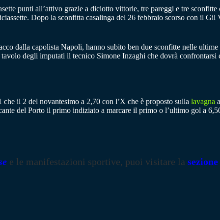
tte punti all’attivo grazie a diciotto vittorie, tre pareggi e tre sconfit
ciassette. Dopo la sconfitta casalinga del 26 febbraio scorso con il Gil
stacco dalla capolista Napoli, hanno subito ben due sconfitte nelle ultime
ul tavolo degli imputati il tecnico Simone Inzaghi che dovrà confrontar
’1 che il 2 del novantesimo a 2,70 con l’X che è proposto sulla
lavagna
a
cante del Porto il primo indiziato a marcare il primo o l’ultimo gol a 
se
e le manifestazioni sportive, puoi visitare la
sezione