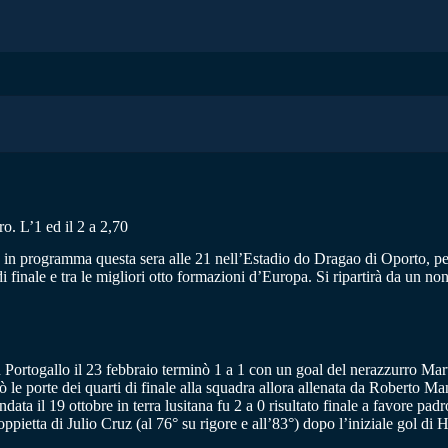
ro. L’1 ed il 2 a 2,70
er, in programma questa sera alle 21 nell’Estadio do Dragao di Oporto, pe
i finale e tra le migliori otto formazioni d’Europa. Si ripartirà da un non
 Portogallo il 23 febbraio terminò 1 a 1 con un goal del nerazzurro Marti
ò le porte dei quarti di finale alla squadra allora allenata da Roberto Ma
ndata il 19 ottobre in terra lusitana fu 2 a 0 risultato finale a favore p
pietta di Julio Cruz (al 76° su rigore e all’83°) dopo l’iniziale gol di