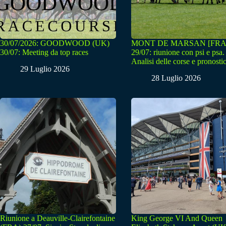
30/07/2026: GOODWOOD (UK)
MONT DE MARSAN [FRA
30/07: Meeting da top races
29/07: riunione con psi e psa.
Analisi delle corse e pronostic
29 Luglio 2026
28 Luglio 2026
Riunione a Deauville-Clairefontaine
King George VI And Queen