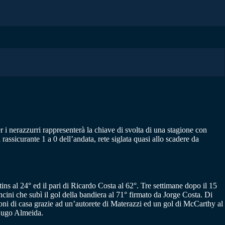
r i nerazzurri rappresenterà la chiave di svolta di una stagione con
 rassicurante 1 a 0 dell’andata, rete siglata quasi allo scadere da
ns al 24° ed il pari di Ricardo Costa al 62°. Tre settimane dopo il 15
ncini che subì il gol della bandiera al 71° firmato da Jorge Costa. Di
adroni di casa grazie ad un’autorete di Materazzi ed un gol di McCarthy al
 Hugo Almeida.