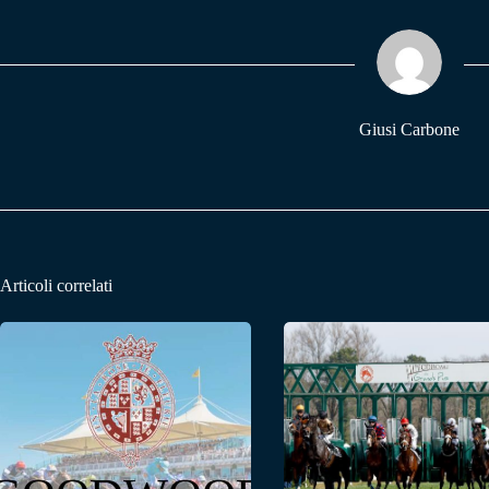
ok
A
a
pp
m
Giusi Carbone
Articoli correlati