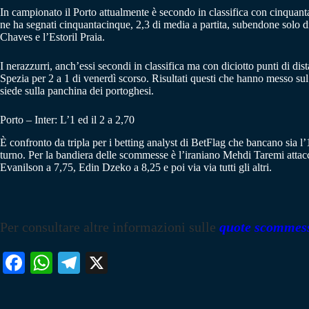
In campionato il Porto attualmente è secondo in classifica con cinquantase
ne ha segnati cinquantacinque, 2,3 di media a partita, subendone solo di
Chaves e l’Estoril Praia.
I nerazzurri, anch’essi secondi in classifica ma con diciotto punti di di
Spezia per 2 a 1 di venerdì scorso. Risultati questi che hanno messo s
siede sulla panchina dei portoghesi.
Porto – Inter: L’1 ed il 2 a 2,70
È confronto da tripla per i betting analyst di BetFlag che bancano sia l
turno. Per la bandiera delle scommesse è l’iraniano Mehdi Taremi attac
Evanilson a 7,75, Edin Dzeko a 8,25 e poi via via tutti gli altri.
Per consultare altre informazioni sulle
quote scommes
Fa
W
Te
X
ce
ha
le
bo
ts
gr