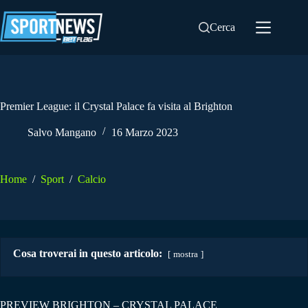
Salta
al
Cerca
contenuto
Premier League: il Crystal Palace fa visita al Brighton
Salvo Mangano
16 Marzo 2023
Home
/
Sport
/
Calcio
Cosa troverai in questo articolo:
mostra
PREVIEW BRIGHTON – CRYSTAL PALACE