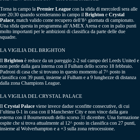
Torna in campo la
Premier League
con la sfida di mercoledì sera alle
ore 20:30 quando scenderanno in campo il
Brighton
e
Crystal
Palace
, match valido come recupero dell’8^ giornata di campionato.
Una sfida questa in programma all’AMEX Arena e con in palio punti
molto importanti per le ambizioni di classifica da parte delle due
squadre.
LA VIGILIA DEL BRIGHTON
Il
Brighton
è reduce da un pareggio 2-2 sul campo del Leeds United e
non perde dalla gara interna con il Fulham dello scorso 18 febbraio.
Padroni di casa che si trovano in questo momento al 7^ posto in
classifica con 39 punti, insieme al Fulham e a 9 lunghezze di distanza
dalla zona Champions League.
LA VIGILIA DEL CRYSTAL PALACE
Il
Crystal Palace
viene invece dadue sconfitte consecutive, di cui
l’ultima 0-1 in casa con il Manchester City e non vince dalla gara
esterna con il Bournemouth dello scorso 31 dicembre. Una formazione
ospite che si trova attualmente al 12^ posto in classifica con 27 punti,
insieme al Wolverhampton e a +3 sulla zona retrocessione.