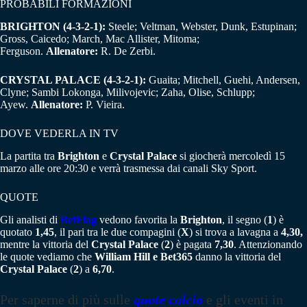
PROBABILI FORMAZIONI
BRIGHTON (4-3-2-1):
Steele; Veltman, Webster, Dunk, Estupinan;
Gross, Caicedo; March, Mac Allister, Mitoma;
Ferguson.
Allenatore:
R. De Zerbi.
CRYSTAL PALACE (4-3-2-1):
Guaita; Mitchell, Guehi, Andersen,
Clyne; Sambi Lokonga, Milivojevic; Zaha, Olise, Schlupp;
Ayew.
Allenatore:
P. Vieira.
DOVE VEDERLA IN TV
La partita tra
Brighton
e
Crystal
Palace
si giocherà mercoledì 15
marzo alle ore 20:30 e verrà trasmessa dai canali Sky Sport.
QUOTE
Gli analisti di
BetFlag
vedono favorita la
Brighton
, il segno (
1
) è
quotato
1,45
, il pari tra le due compagini (
X
) si trova a lavagna a
4,30,
mentre la vittoria del
Crystal Palace
(
2
) è pagata
7,30
. Attenzionando
le quote vediamo che
William Hill e Bet365
danno la vittoria del
Crystal Palace
(
2
) a
6,70
.
Per saperne di più sulle
quote calcio
e gli eventi in