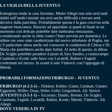
LA VIGILIA DELLA JUVENTUS
Emergenza totale in casa Juventus. Mister Allegri non solo avrà tanti
dubbi nell’undici iniziale ma avrà anche difficoltà a trovare armi
decisive dalla panchina. Probabilmente questa è la gara crocevia nella
stagione bianconera. Riuscire ad approdare ai quarti di finale in un
momento così delicato potrebbe dare tantissimo entusiasmo,
considerando anche la sfida contro l’Inter prevista per domenica. Le
ultime ore sono state caratterizzate dal nuovo infortunio di Pogba, ma
c’è particolare attesa anche nel conoscere le condizioni di Chiesa e Di
Maria che potrebbero anche dare forfait. Al netto di questo, in difesa
De Sciglio potrebbe prendere il posto di Alex Sandro, a centrocampo
Cuadrado e Kostic sulle fasce con Locatelli, Rabiot e Fagioli
confermati nel mezzo. In avanti il solo Vlahovic con l’appoggio di
Miretti.
PROBABILI FORMAZIONI FRIBURGO – JUVENTUS
FRIBURGO (4-2-3-1) –
Flekken; Kübler, Ginter, Lienhart, Günter;
Eggestein, Höfler; Doan, Höler, Grifo; Gregoritsch. All. Streich
JUVENTUS (3-5-1-1) –
Szczesny; Danilo, Bremer, De Sciglio;
Cuadrado, Fagioli, Locatelli, Rabiot, Kostic; Miretti; Vlahovic. All.
Allegri
DOVE VEDERLA IN TV