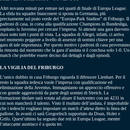
Altri novanta minuti per entrare nei quarti di finale di Europa League.
La sfida tra squadre bianconere si sposta in Germania, più
precisamente sul prato verde del “Europa-Park Stadion” di Friburgo. II
padroni di casa, in corsa alla qualificazione Champions in Bundesliga,
ospitano la Juventus per cercare l’impresa. Si attende una gara davvero
dura sotto tutti i punti di vista. La squadra di Allegri, infatti, ci arriva
nel momento peggiore a livello di assenze di uomini chiave per una
gara di tale importanza. Per questo motivo i padroni di casa proveranno
la rimonta dal momento che la gara d’andata si è conclusa solo 1-0. Un
match che potrebbe essere deciso dai dettagli e dagli episodi.
LA VIGILIA DEL FRIBURGO
L’unico dubbio in casa Friburgo riguarda il difensore Lienhart. Per il
resto la squadra tedesca vuole l’impresa con qualificazione ed
eliminazione della Juventus. Immaginiamo un approccio offensivo e
con grande aggressività da parte degli uomini di Streich. La
formazione titolare sarà votata ad alzare il baricentro con un 4231 in
cui non mancherà il talento. Visto il risultato dell’andata, è improbabile
che i tedeschi vogliano impostare un match d’attesa dietro la linea del
pallone. In avanti ci sarà Gregoritsch supportato da Doan, Holer e
Grifo. Quest’ultimo ha segnato due reti in Europa League, mentre
l’attaccante austriaco è a quota tre.