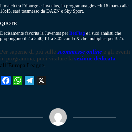
Il match tra Friburgo e Juventus, in programma giovedì 16 marzo alle
18:45, sarà trasmesso da DAZN e Sky Sport.
QUOTE
Decisamente favorita la Juventus per
BetFlag
e i suoi analisti che
propongono il 2 a 2.40, l’1 a 3.05 con la X che moltiplica per 3.25.
Per saperne di più sulle
scommesse online
e gli eventi
in programma, puoi visitare la
sezione dedicata
all’Europa League
.
Fa
W
Te
X
ce
ha
le
bo
ts
gr
ok
A
a
pp
m