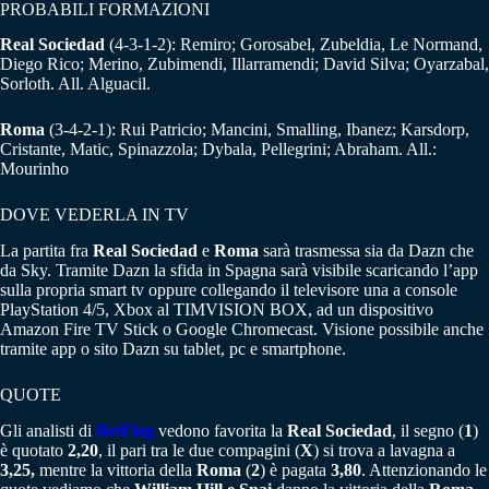
PROBABILI FORMAZIONI
Real Sociedad
(4-3-1-2): Remiro; Gorosabel, Zubeldia, Le Normand,
Diego Rico; Merino, Zubimendi, Illarramendi; David Silva; Oyarzabal,
Sorloth. All. Alguacil.
Roma
(3-4-2-1): Rui Patricio; Mancini, Smalling, Ibanez; Karsdorp,
Cristante, Matic, Spinazzola; Dybala, Pellegrini; Abraham. All.:
Mourinho
DOVE VEDERLA IN TV
La partita fra
Real Sociedad
e
Roma
sarà trasmessa sia da Dazn che
da Sky. Tramite Dazn la sfida in Spagna sarà visibile scaricando l’app
sulla propria smart tv oppure collegando il televisore una a console
PlayStation 4/5, Xbox al TIMVISION BOX, ad un dispositivo
Amazon Fire TV Stick o Google Chromecast. Visione possibile anche
tramite app o sito Dazn su tablet, pc e smartphone.
QUOTE
Gli analisti di
BetFlag
vedono favorita la
Real Sociedad
, il segno (
1
)
è quotato
2,20
, il pari tra le due compagini (
X
) si trova a lavagna a
3,25,
mentre la vittoria della
Roma
(
2
) è pagata
3,80
. Attenzionando le