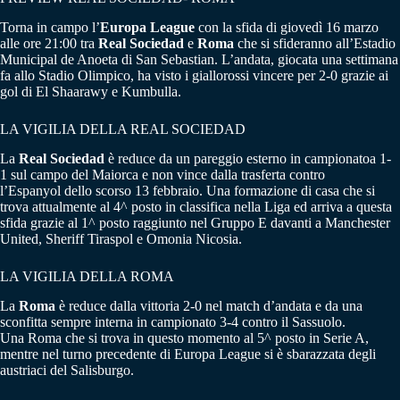
Torna in campo l’
Europa League
con la sfida di giovedì 16 marzo
alle ore 21:00 tra
Real Sociedad
e
Roma
che si sfideranno all’Estadio
Municipal de Anoeta di San Sebastian. L’andata, giocata una settimana
fa allo Stadio Olimpico, ha visto i giallorossi vincere per 2-0 grazie ai
gol di El Shaarawy e Kumbulla.
LA VIGILIA DELLA REAL SOCIEDAD
La
Real Sociedad
è reduce da un pareggio esterno in campionatoa 1-
1 sul campo del Maiorca e non vince dalla trasferta contro
l’Espanyol dello scorso 13 febbraio. Una formazione di casa che si
trova attualmente al 4^ posto in classifica nella Liga ed arriva a questa
sfida grazie al 1^ posto raggiunto nel Gruppo E davanti a Manchester
United, Sheriff Tiraspol e Omonia Nicosia.
LA VIGILIA DELLA ROMA
La
Roma
è reduce dalla vittoria 2-0 nel match d’andata e da una
sconfitta sempre interna in campionato 3-4 contro il Sassuolo.
Una Roma che si trova in questo momento al 5^ posto in Serie A,
mentre nel turno precedente di Europa League si è sbarazzata degli
austriaci del Salisburgo.