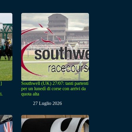
]
Southwell (UK) 27/07: tanti partenti
per un lunedì di corse con arrivi da
i.
quota alta
27 Luglio 2026