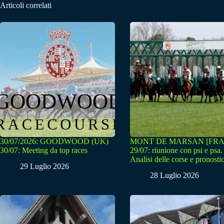
Articoli correlati
30/07/2026: GOODWOOD (UK)
MONT DE MARSAN [FRA
30/07: Meeting da top races
29/07: riunione con psi e psa.
Analisi delle corse e pronostic
29 Luglio 2026
28 Luglio 2026