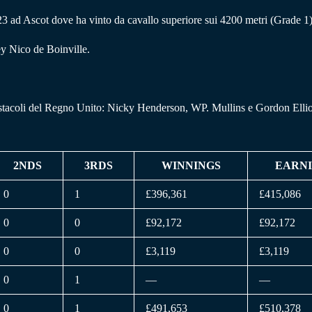
023 ad Ascot dove ha vinto da cavallo superiore sui 4200 metri (Grade 
ey Nico de Boinville.
in ostacoli del Regno Unito: Nicky Henderson, WP. Mullins e Gordon Ellio
2NDS
3RDS
WINNINGS
EARN
0
1
£396,361
£415,086
0
0
£92,172
£92,172
0
0
£3,119
£3,119
0
1
—
—
0
1
£491,653
£510,378