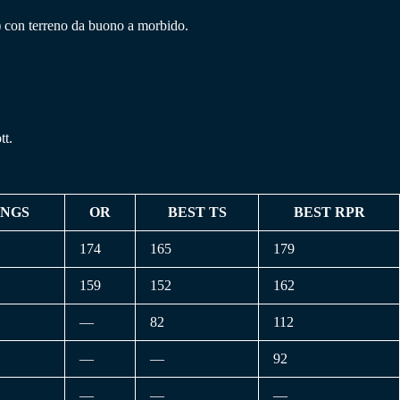
1) con terreno da buono a morbido.
tt.
INGS
OR
BEST TS
BEST RPR
174
165
179
159
152
162
—
82
112
—
—
92
—
—
—