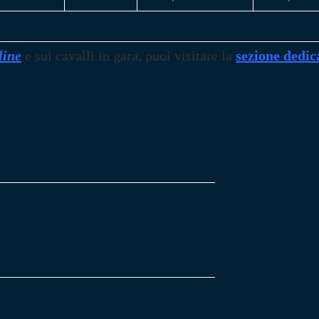
line
e sui cavalli in gara, puoi visitare la
sezione dedic