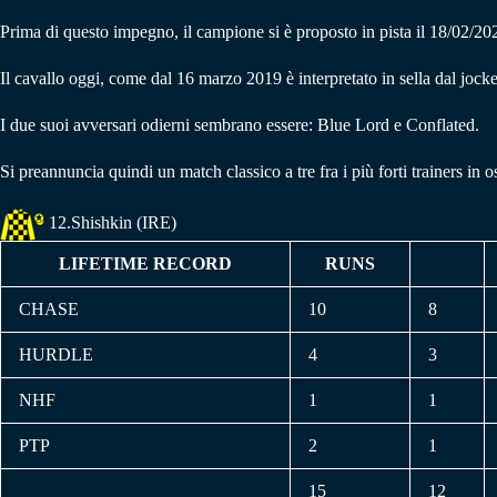
Prima di questo impegno, il campione si è proposto in pista il 18/02/2
Il cavallo oggi, come dal 16 marzo 2019 è interpretato in sella dal jock
I due suoi avversari odierni sembrano essere: Blue Lord e Conflated.
Si preannuncia quindi un match classico a tre fra i più forti trainers 
12.
Shishkin (IRE)
LIFETIME RECORD
RUNS
CHASE
10
8
HURDLE
4
3
NHF
1
1
PTP
2
1
15
12