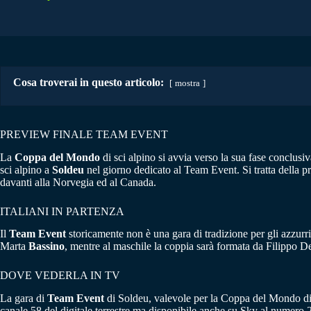
Cosa troverai in questo articolo:
mostra
PREVIEW FINALE TEAM EVENT
La
Coppa del Mondo
di sci alpino si avvia verso la sua fase conclusi
sci alpino a
Soldeu
nel giorno dedicato al Team Event. Si tratta della pr
davanti alla Norvegia ed al Canada.
ITALIANI IN PARTENZA
Il
Team Event
storicamente non è una gara di tradizione per gli azzurri
Marta
Bassino
, mentre al maschile la coppia sarà formata da Filippo D
DOVE VEDERLA IN TV
La gara di
Team Event
di Soldeu, valevole per la Coppa del Mondo di s
canale 58 del digitale terrestre ma disponibile anche su Sky al numero 22