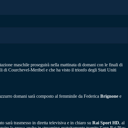
stazione maschile proseguirà nella mattinata di domani con le finali di
li di Courchevel-Meribel e che ha visto il trionfo degli Stati Uniti
etto azzurro domani sarà composto al femminile da Federica
Brignone
e
 sarà trasmesso in diretta televisiva e in chiaro su
Rai Sport HD
, al
seguire la prova anche in streaming gratuitamente tramite l’app Rai Play,