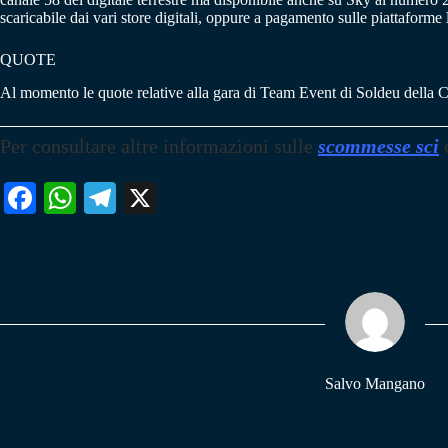
scaricabile dai vari store digitali, oppure a pagamento sulle piattaforme
QUOTE
Al momento le quote relative alla gara di Team Event di Soldeu della 
Per consultare altre informazioni sulle
scommesse sci
Fa
W
Te
X
ce
ha
le
bo
ts
gr
ok
A
a
pp
m
Salvo Mangano