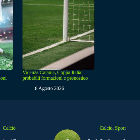
Vicenza Catania, Coppa Italia:
ioni
probabili formazioni e pronostico
8 Agosto 2026
Calcio
Calcio
,
Sport