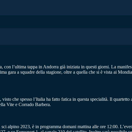
va, con l’ultima tappa in Andorra già iniziata in questi giorni. La manife
ima gara a squadre della stagione, oltre a quella che si è vista ai Mondia
, visto che spesso l’Italia ha fatto fatica in questa specialità. Il quart
ella Vite e Corrado Barbera.
ci alpino 2023, è in programma domani mattina alle ore 12:00. L’evento
7, e su Eurosport 1, al canale 210 del satellite. Inoltre sarà possibile 