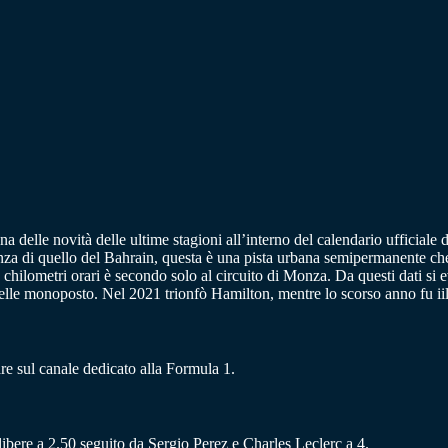
 delle novità delle ultime stagioni all’interno del calendario ufficiale 
enza di quello del Bahrain, questa è una pista urbana semipermanente che 
chilometri orari è secondo solo al circuito di Monza. Da questi dati si ev
delle monoposto. Nel 2021 trionfò Hamilton, mentre lo scorso anno fu iil
re sul canale dedicato alla Formula 1.
 libere a 2.50 seguito da Sergio Perez e Charles Leclerc a 4.