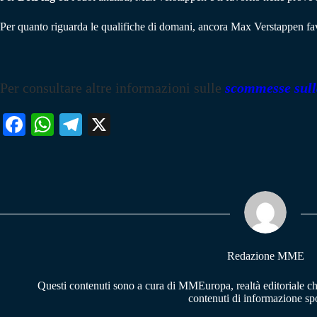
Per quanto riguarda le qualifiche di domani, ancora Max Verstappen favo
Per consultare altre informazioni sulle
scommesse sul
Fa
W
Te
X
ce
ha
le
bo
ts
gr
ok
A
a
pp
m
Redazione MME
Questi contenuti sono a cura di MMEuropa, realtà editoriale c
contenuti di informazione spo