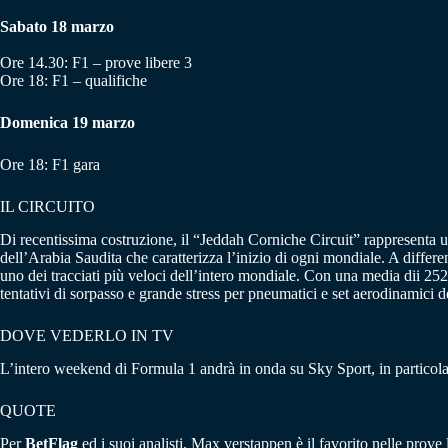
Sabato 18 marzo
Ore 14.30: F1 – prove libere 3
Ore 18: F1 – qualifiche
Domenica 19 marzo
Ore 18: F1 gara
IL CIRCUITO
Di recentissima costruzione, il “Jeddah Corniche Circuit” rappresenta una
dell’Arabia Saudita che caratterizza l’inizio di ogni mondiale. A differ
uno dei tracciati più veloci dell’intero mondiale. Con una media dii 252 
tentativi di sorpasso e grande stress per pneumatici e set aerodinamici 
DOVE VEDERLO IN TV
L’intero weekend di Formula 1 andrà in onda su Sky Sport, in particola
QUOTE
Per
BetFlag
ed i suoi analisti, Max verstappen è il favorito nelle prove