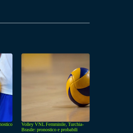
nostico
Volley VNL Femminile, Turchia-
Brasile: pronostico e probabili