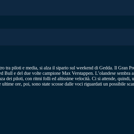
o tra piloti e media, si alza il sipario sul weekend di Gedda. Il Gran P
 Bull e del due volte campione Max Verstappen. L’olandese sembra ancor
nza dei piloti, con ritmi folli ed altissime velocità. Ci si attende, quind
e ultime ore, poi, sono state scosse dalle voci riguardati un possibile s