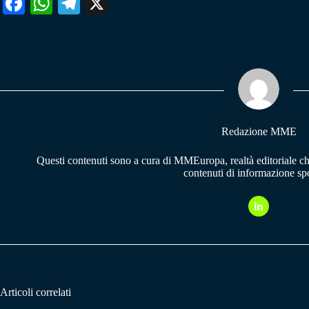
Fa
W
Te
X
ce
ha
le
bo
ts
gr
ok
A
a
pp
m
Redazione MME
Questi contenuti sono a cura di MMEuropa, realtà editoriale c
contenuti di informazione spo
Articoli correlati