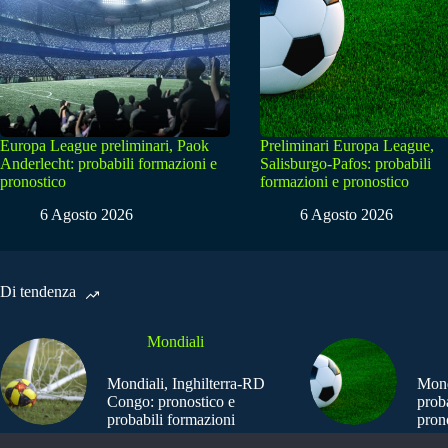
Europa League preliminari, Paok
Preliminari Europa League,
Anderlecht: probabili formazioni e
Salisburgo-Pafos: probabili
pronostico
formazioni e pronostico
6 Agosto 2026
6 Agosto 2026
Di tendenza
Mondiali
Mondiali, Inghilterra-RD
Mond
Congo: pronostico e
prob
probabili formazioni
pron