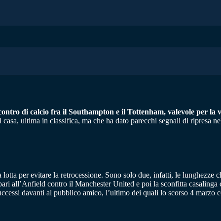
contro di calcio fra il Southampton e il Tottenham, valevole per la
asa, ultima in classifica, ma che ha dato parecchi segnali di ripresa nelle
na lotta per evitare la retrocessione. Sono solo due, infatti, le lunghe
ari all’Anfield contro il Manchester United e poi la sconfitta casalinga
uccessi davanti al pubblico amico, l’ultimo dei quali lo scorso 4 marzo co