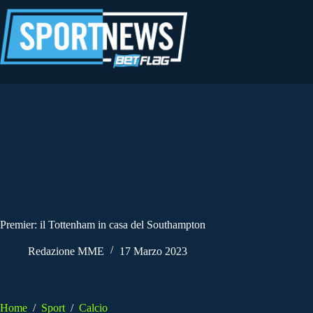
Salta
al
contenuto
Premier: il Tottenham in casa del Southampton
Redazione MME
17 Marzo 2023
Home
/
Sport
/
Calcio