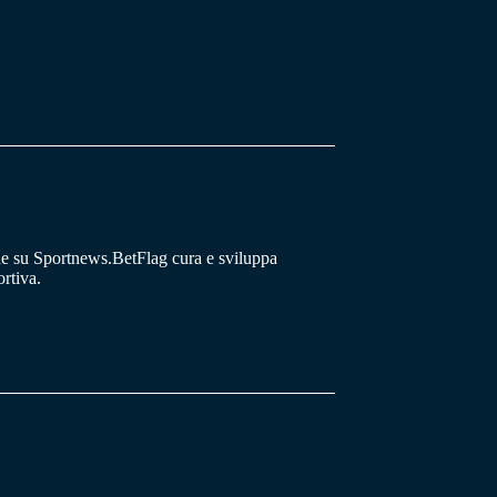
he su Sportnews.BetFlag cura e sviluppa
rtiva.