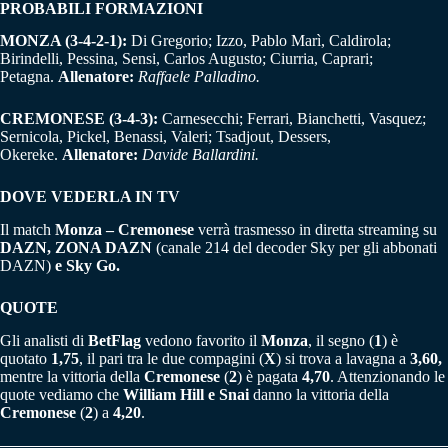
PROBABILI FORMAZIONI
MONZA (3-4-2-1):
Di Gregorio; Izzo, Pablo Marì, Caldirola;
Birindelli, Pessina, Sensi, Carlos Augusto; Ciurria, Caprari;
Petagna.
Allenatore:
Raffaele Palladino.
CREMONESE (3-4-3):
Carnesecchi; Ferrari, Bianchetti, Vasquez;
Sernicola, Pickel, Benassi, Valeri; Tsadjout, Dessers,
Okereke.
Allenatore:
Davide Ballardini.
DOVE VEDERLA IN TV
Il match
Monza – Cremonese
verrà trasmesso in diretta streaming su
DAZN,
ZONA DAZN
(canale 214 del decoder Sky per gli abbonati
DAZN)
e
Sky Go.
QUOTE
Gli analisti di
BetFlag
vedono favorito il
Monza
, il segno (
1
) è
quotato
1,75
, il pari tra le due compagini (
X
) si trova a lavagna a
3,60,
mentre la vittoria della
Cremonese
(
2
) è pagata
4,70
. Attenzionando le
quote vediamo che
William Hill e Snai
danno la vittoria della
Cremonese
(
2
) a
4,20
.