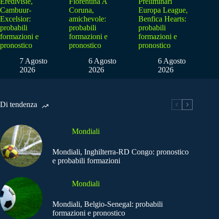
Eredivisie,
Fiorentina A
Preliminari
Cambuur-
Coruna,
Europa League,
Excelsior:
amichevole:
Benfica Hearts:
probabili
probabili
probabili
formazioni e
formazioni e
formazioni e
pronostico
pronostico
pronostico
7 Agosto
6 Agosto
6 Agosto
2026
2026
2026
Di tendenza
Mondiali
Mondiali, Inghilterra-RD Congo: pronostico
e probabili formazioni
Mondiali
Mondiali, Belgio-Senegal: probabili
formazioni e pronostico