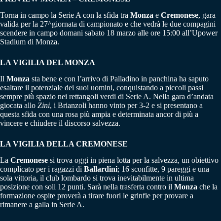
Torna in campo la Serie A con la sfida tra
Monza
e
Cremonese
, gara
valida per la 27^giornata di campionato e che vedrà le due compagini
scendere in campo domani sabato 18 marzo alle ore 15:00 all’Upower
Stadium di Monza.
LA VIGILIA DEL MONZA
Il
Monza
sta bene e con l’arrivo di Palladino in panchina ha saputo
esaltare il potenziale dei suoi uomini, conquistando a piccoli passi
sempre più spazio nei rettangoli verdi di Serie A. Nella gara d’andata
giocata allo
Zini
, i Brianzoli hanno vinto per 3-2 e si presentano a
questa sfida con una rosa più ampia e determinata ancor di più a
vincere e chiudere il discorso salvezza.
LA VIGILIA DELLA CREMONESE
La
Cremonese
si trova oggi in piena lotta per la salvezza, un obiettivo
complicato per i ragazzi di
Ballardini
; 16 sconfitte, 9 pareggi e una
sola vittoria, il club lombardo si trova inevitabilmente in ultima
posizione con soli 12 punti. Sarà nella trasferta contro il
Monza
che la
formazione ospite proverà a tirare fuori le grinfie per provare a
rimanere a galla in Serie A.