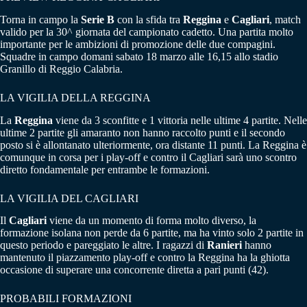
Torna in campo la
Serie B
con la sfida tra
Reggina
e
Cagliari
, match
valido per la 30^ giornata del campionato cadetto. Una partita molto
importante per le ambizioni di promozione delle due compagini.
Squadre in campo domani sabato 18 marzo alle 16,15 allo stadio
Granillo di Reggio Calabria.
LA VIGILIA DELLA REGGINA
La
Reggina
viene da 3 sconfitte e 1 vittoria nelle ultime 4 partite. Nelle
ultime 2 partite gli amaranto non hanno raccolto punti e il secondo
posto si è allontanato ulteriormente, ora distante 11 punti. La Reggina è
comunque in corsa per i play-off e contro il Cagliari sarà uno scontro
diretto fondamentale per entrambe le formazioni.
LA VIGILIA DEL CAGLIARI
Il
Cagliari
viene da un momento di forma molto diverso, la
formazione isolana non perde da 6 partite, ma ha vinto solo 2 partite in
questo periodo e pareggiato le altre. I ragazzi di
Ranieri
hanno
mantenuto il piazzamento play-off e contro la Reggina ha la ghiotta
occasione di superare una concorrente diretta a pari punti (42).
PROBABILI FORMAZIONI