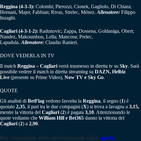
Reggina (4-3-3):
Colombi; Pierozzi, Cionek, Gagliolo, Di Chiara;
Hernani, Majer, Fabbian; Rivas, Strelec, Ménez.
Allenatore:
Filippo
Inzaghi.
Cagliari (4-3-1-2):
Radunovic; Zappa, Dossena, Goldaniga, Obert;
Nandez, Makoumbou, Lella; Mancosu; Prelec,
Lapadula.
Allenatore:
Claudio Ranieri.
DOVE VEDERLA IN TV
Il match
Reggina – Cagliari
verrà trasmesso in diretta tv su
Sky
. Sarà
possibile vedere il match in diretta streaming su
DAZN, Helbiz
Live
(presente su Prime Video),
Now TV e
Sky Go
.
QUOTE
Gli analisti di
BetFlag
vedono favorita la
Reggina
, il segno (
1
) è
quotato
2,35
, il pari tra le due compagini (
X
) si trova a lavagna a
3,15,
mentre la vittoria del
Cagliari
(
2
) è pagata
3,10
. Attenzionando le
quote vediamo che
William Hill e Bet365
danno la vittoria del
Cagliari
(
2
) a
2,90
.
Per consultare altre informazioni sulle
quote