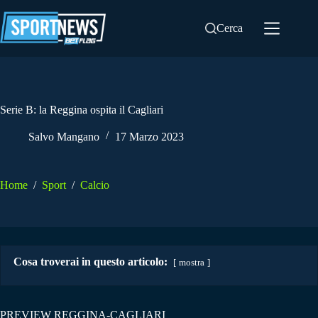
Salta
al
Cerca
contenuto
Serie B: la Reggina ospita il Cagliari
Salvo Mangano
17 Marzo 2023
Home
/
Sport
/
Calcio
Cosa troverai in questo articolo:
mostra
PREVIEW REGGINA-CAGLIARI