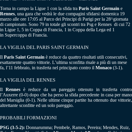
Torna in campo la Ligue 1 con la sfida tra
Paris Saint Germain
e
Rennes
, una gara che vedrà le due compagini sfidarsi domenica 19
marzo alle ore 17:05 al Parco dei Principi di Parigi per la 28^giornata
di campionato. Sono 79 in totale gli scontri tra Psg e Rennes di cui 72
in Ligue 1, 5 in Coppa di Francia, 1 in Coppa della Lega ed 1
in Supercoppa di Francia.
LA VIGILIA DEL PARIS SAINT GERMAIN
Il
Paris Saint Germain
è reduce da quattro risultati utili consecutivi,
esattamente quattro vittorie. L’ultima sconfitta risale a più di un mese
fa, l’11 febbraio, in trasferta nel principato contro il
Monaco
(3-1).
LA VIGILIA DEL RENNES
Il
Rennes
è reduce da un pareggio ottenuto in trasferta contr
l’Auxerre (0-0) dopo che ha perso la sfida precedente in casa per mano
del Marsiglia (0-1). Nelle ultime cinque partite ha ottenuto due vittorie,
altrettante sconfitte ed un solo pareggio.
PROBABILI FORMAZIONI
PSG (3-5-2):
Donnarumma; Pembele, Ramos, Pereira; Mendes, Ruiz,