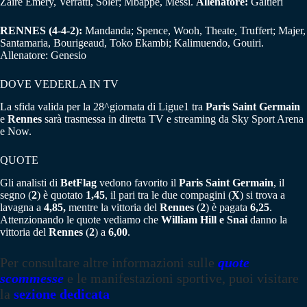
Zaire Emery, Verratti, Soler; Mbappe, Messi.
Allenatore:
Galtieri
RENNES (4-4-2):
Mandanda; Spence, Wooh, Theate, Truffert; Majer,
Santamaria, Bourigeaud, Toko Ekambi; Kalimuendo, Gouiri.
Allenatore: Genesio
DOVE VEDERLA IN TV
La sfida valida per la 28^giornata di Ligue1 tra
Paris Saint Germain
e
Rennes
sarà trasmessa in diretta TV e streaming da Sky Sport Arena
e Now.
QUOTE
Gli analisti di
BetFlag
vedono favorito il
Paris Saint Germain
, il
segno (
2
) è quotato
1,45
, il pari tra le due compagini (
X
) si trova a
lavagna a
4,85,
mentre la vittoria del
Rennes
(
2
) è pagata
6,25
.
Attenzionando le quote vediamo che
William Hill e Snai
danno la
vittoria del
Rennes
(
2
) a
6,00
.
Per consultare altre informazioni sulle
quote
scommesse
e le manifestazioni sportive, puoi visitare
la
sezione dedicata