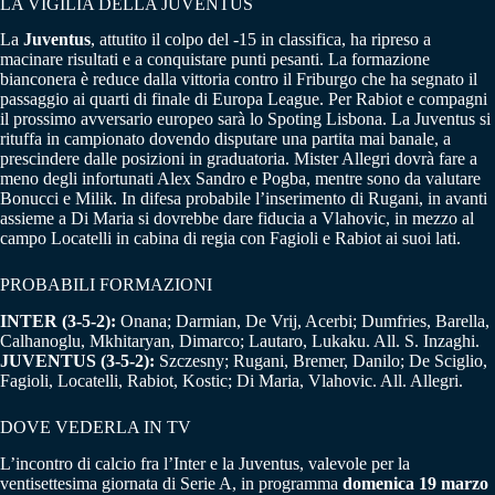
LA VIGILIA DELLA JUVENTUS
La
Juventus
, attutito il colpo del -15 in classifica, ha ripreso a
macinare risultati e a conquistare punti pesanti. La formazione
bianconera è reduce dalla vittoria contro il Friburgo che ha segnato il
passaggio ai quarti di finale di Europa League. Per Rabiot e compagni
il prossimo avversario europeo sarà lo Spoting Lisbona. La Juventus si
rituffa in campionato dovendo disputare una partita mai banale, a
prescindere dalle posizioni in graduatoria. Mister Allegri dovrà fare a
meno degli infortunati Alex Sandro e Pogba, mentre sono da valutare
Bonucci e Milik. In difesa probabile l’inserimento di Rugani, in avanti
assieme a Di Maria si dovrebbe dare fiducia a Vlahovic, in mezzo al
campo Locatelli in cabina di regia con Fagioli e Rabiot ai suoi lati.
PROBABILI FORMAZIONI
INTER (3-5-2):
Onana; Darmian, De Vrij, Acerbi; Dumfries, Barella,
Calhanoglu, Mkhitaryan, Dimarco; Lautaro, Lukaku. All. S. Inzaghi.
JUVENTUS (3-5-2):
Szczesny; Rugani, Bremer, Danilo; De Sciglio,
Fagioli, Locatelli, Rabiot, Kostic; Di Maria, Vlahovic. All. Allegri.
DOVE VEDERLA IN TV
L’incontro di calcio fra l’Inter e la Juventus, valevole per la
ventisettesima giornata di Serie A, in programma
domenica 19 marzo