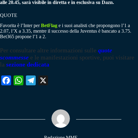
alle 20.45, sarà visibile in diretta e in esclusiva su Dazn.
QUOTE
Favorita è l’Inter per
BetFlag
e i suoi analisti che propongono l’1 a
2.07, l’X a 3.35, mentre il successo della Juventus è bancato a 3.75.
Bet365 propone l’1 a 2.
Per consultare altre informazioni sulle
quote
scommesse
e le manifestazioni sportive, puoi visitare
la
sezione dedicata
Fa
W
Te
X
ce
ha
le
bo
ts
gr
ok
A
a
pp
m
Redazione MME