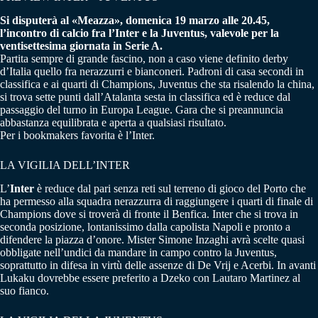
Si disputerà al «Meazza», domenica 19 marzo alle 20.45,
l’incontro di calcio fra l’Inter e la Juventus, valevole per la
ventisettesima giornata in Serie A.
Partita sempre di grande fascino, non a caso viene definito derby
d’Italia quello fra nerazzurri e bianconeri. Padroni di casa secondi in
classifica e ai quarti di Champions, Juventus che sta risalendo la china,
si trova sette punti dall’Atalanta sesta in classifica ed è reduce dal
passaggio del turno in Europa League. Gara che si preannuncia
abbastanza equilibrata e aperta a qualsiasi risultato.
Per i bookmakers favorita è l’Inter.
LA VIGILIA DELL’INTER
L’
Inter
è reduce dal pari senza reti sul terreno di gioco del Porto che
ha permesso alla squadra nerazzurra di raggiungere i quarti di finale di
Champions dove si troverà di fronte il Benfica. Inter che si trova in
seconda posizione, lontanissimo dalla capolista Napoli e pronto a
difendere la piazza d’onore. Mister Simone Inzaghi avrà scelte quasi
obbligate nell’undici da mandare in campo contro la Juventus,
soprattutto in difesa in virtù delle assenze di De Vrij e Acerbi. In avanti
Lukaku dovrebbe essere preferito a Dzeko con Lautaro Martinez al
suo fianco.