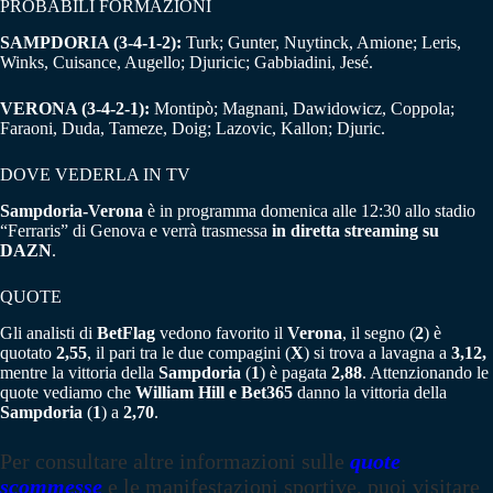
PROBABILI FORMAZIONI
SAMPDORIA (3-4-1-2):
Turk; Gunter, Nuytinck, Amione; Leris,
Winks, Cuisance, Augello; Djuricic; Gabbiadini, Jesé.
VERONA (3-4-2-1):
Montipò; Magnani, Dawidowicz, Coppola;
Faraoni, Duda, Tameze, Doig; Lazovic, Kallon; Djuric.
DOVE VEDERLA IN TV
Sampdoria-Verona
è in programma domenica alle 12:30 allo stadio
“Ferraris” di Genova e verrà trasmessa
in diretta streaming su
DAZN
.
QUOTE
Gli analisti di
BetFlag
vedono favorito il
Verona
, il segno (
2
) è
quotato
2,55
, il pari tra le due compagini (
X
) si trova a lavagna a
3,12,
mentre la vittoria della
Sampdoria
(
1
) è pagata
2,88
. Attenzionando le
quote vediamo che
William Hill e Bet365
danno la vittoria della
Sampdoria
(
1
) a
2,70
.
Per consultare altre informazioni sulle
quote
scommesse
e le manifestazioni sportive, puoi visitare