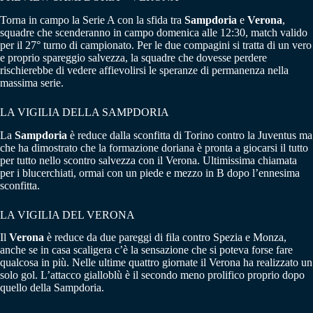
Torna in campo la Serie A con la sfida tra
Sampdoria
e
Verona
,
squadre che scenderanno in campo domenica alle 12:30, match valido
per il 27° turno di campionato. Per le due compagini si tratta di un vero
e proprio spareggio salvezza, la squadre che dovesse perdere
rischierebbe di vedere affievolirsi le speranze di permanenza nella
massima serie.
LA VIGILIA DELLA SAMPDORIA
La
Sampdoria
è reduce dalla sconfitta di Torino contro la Juventus ma
che ha dimostrato che la formazione doriana è pronta a giocarsi il tutto
per tutto nello scontro salvezza con il Verona. Ultimissima chiamata
per i blucerchiati, ormai con un piede e mezzo in B dopo l’ennesima
sconfitta.
LA VIGILIA DEL VERONA
Il
Verona
è reduce da due pareggi di fila contro Spezia e Monza,
anche se in casa scaligera c’è la sensazione che si poteva forse fare
qualcosa in più. Nelle ultime quattro giornate il Verona ha realizzato un
solo gol. L’attacco gialloblù è il secondo meno prolifico proprio dopo
quello della Sampdoria.