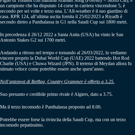
Figlio di Tonalist con mamma Arabian Song (Forestry – Storm Cat), è
un campione che ha disputato 14 corse in carriera vincendone 5, è
secondo per sei volte e terzo una. L’All-weather è il suo giardino di
casa. RPR 124, all’ultima uscita fornita il 25/02/2023 a Riyadh è
secondo dietro a Panthalassa in G1 nella Saudi Cup sui 1800 metri.
In precedenza il 26/12 2022 a Santa Anita (USA) ha vinto le San
Antonio Stakes G2 sui 1700 metri.
Andando a ritroso nel tempo e tornando al 26/03/2022, lo vediamo
vincere proprio la Dubai World Cup (UAE) 2022 battendo Hot Rod
Charlie (USA) e Chuwa Wizard (JPN). Il terreno di Meydan allora fu
stimato veloce come potrebbe essere anche quest’anno.
Nell’antepost di Betflag, Country Grammer è offerto a 3.25.
Suo presunto e credibile primo rivale è Algiers, dato a 3.75.
Ma il terzo incomodo è Panthalassa proposto ad 8.00.
Potrebbe essere forse la rivincita della Saudi Cup, ma con un terzo
incomodo pepatissimo.