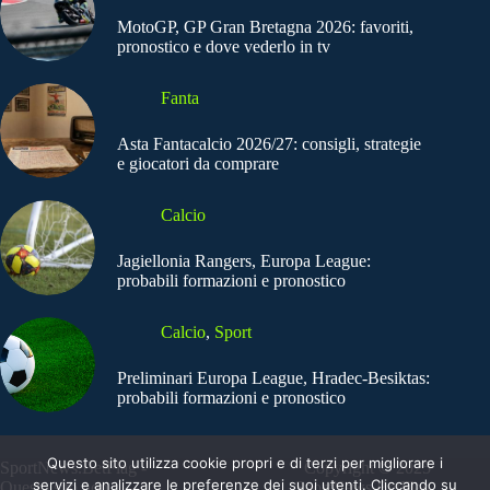
MotoGP, GP Gran Bretagna 2026: favoriti,
pronostico e dove vederlo in tv
Fanta
Asta Fantacalcio 2026/27: consigli, strategie
e giocatori da comprare
Calcio
Jagiellonia Rangers, Europa League:
probabili formazioni e pronostico
Calcio
,
Sport
Preliminari Europa League, Hradec-Besiktas:
probabili formazioni e pronostico
Questo sito utilizza cookie propri e di terzi per migliorare i
SportNews.BetFlag -
Copyright © 2025
servizi e analizzare le preferenze dei suoi utenti. Cliccando su
Questo sito non
SportNews BetFlag