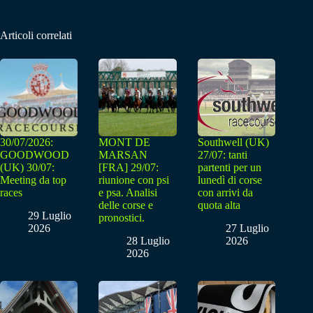
Articoli correlati
30/07/2026:
MONT DE
Southwell (UK)
GOODWOOD
MARSAN
27/07: tanti
(UK) 30/07:
[FRA] 29/07:
partenti per un
Meeting da top
riunione con psi
lunedì di corse
races
e psa. Analisi
con arrivi da
delle corse e
quota alta
29 Luglio
pronostici.
2026
27 Luglio
28 Luglio
2026
2026